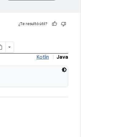
¿Te resultó útil?
Kotlin
|
Java