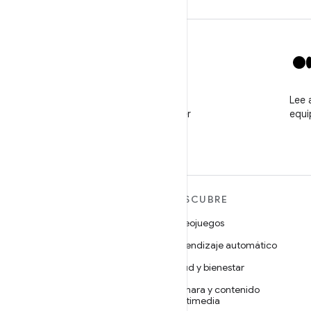
X
Sigue a @GooglePlayBiz
Lee 
para ver noticias y obtener
equi
asistencia
MÁS ANDROID
DESCUBRE
Android
Videojuegos
Android para empresas
Aprendizaje automático
Seguridad
Salud y bienestar
Código abierto
Cámara y contenido
multimedia