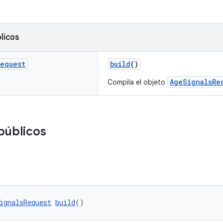
licos
Request
build
()
AgeSignalsRe
Compila el objeto
públicos
ignalsRequest
build
()