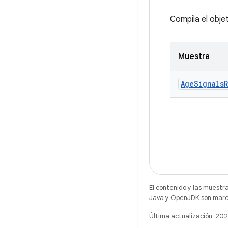
Compila el obj
Muestra
Age
Signals
El contenido y las muestr
Java y OpenJDK son marca
Última actualización: 20