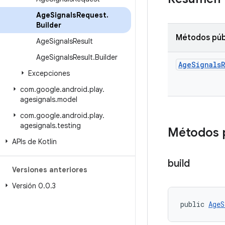
Age
Signals
Request
.
Builder
Métodos púb
Age
Signals
Result
Age
Signals
Result
.
Builder
Age
Signals
Excepciones
com
.
google
.
android
.
play
.
agesignals
.
model
com
.
google
.
android
.
play
.
agesignals
.
testing
Métodos 
APIs de Kotlin
build
Versiones anteriores
Versión 0
.
0
.
3
public 
AgeS