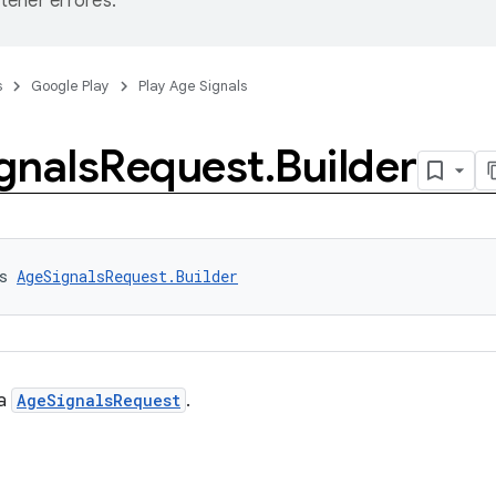
ener errores.
s
Google Play
Play Age Signals
gnals
Request
.
Builder
s 
AgeSignalsRequest.Builder
ra
AgeSignalsRequest
.