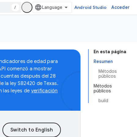
/
Android Studio
Acceder
En esta página
 indicadores de edad para
Resumen
 API comenzó a mostrar
Métodos
 cuentas después del 28
públicos
 la ley SB2420 de Texas.
Métodos
 las leyes de
verificación
públicos
build