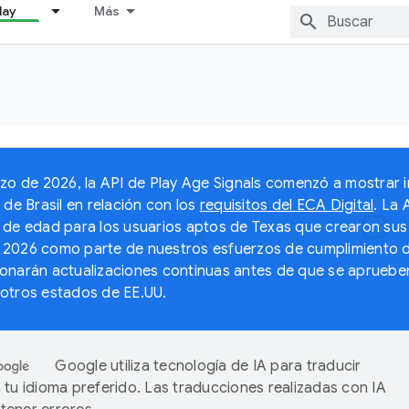
lay
Más
rzo de 2026, la API de Play Age Signals comenzó a mostrar
 de Brasil en relación con los
requisitos del ECA Digital
. La
 de edad para los usuarios aptos de Texas que crearon sus
2026 como parte de nuestros esfuerzos de cumplimiento de
onarán actualizaciones continuas antes de que se aprueben
otros estados de EE.UU.
Google utiliza tecnología de IA para traducir
 tu idioma preferido. Las traducciones realizadas con IA