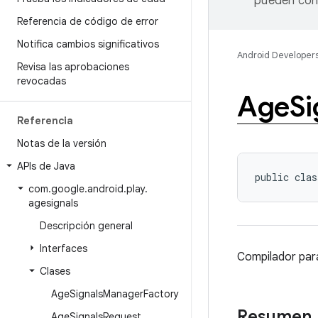
pueden cont
Referencia de código de error
Notifica cambios significativos
Android Developer
Revisa las aprobaciones
revocadas
Age
Si
Referencia
Notas de la versión
APIs de Java
public clas
com
.
google
.
android
.
play
.
agesignals
Descripción general
Interfaces
Compilador pa
Clases
Age
Signals
Manager
Factory
Resumen
Age
Signals
Request