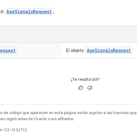
eto
AgeSignalsRequest
.
Request
AgeSignalsRequest
El objeto
¿Te resultó útil?
as de código que aparecen en esta página están sujetas a las licencias que
s registradas de Oracle o sus afiliados.
26-02-13 (UTC)