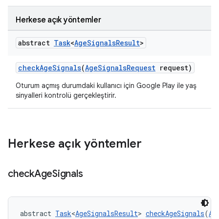
Herkese açık yöntemler
abstract
Task
<
Age
Signals
Result
>
checkAgeSignals
(
AgeSignalsRequest
request)
Oturum açmış durumdaki kullanıcı için Google Play ile yaş
sinyalleri kontrolü gerçekleştirir.
Herkese açık yöntemler
check
Age
Signals
abstract 
Task
<
AgeSignalsResult
> 
checkAgeSignals
(
Ag