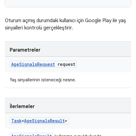
Oturum açmış durumdaki kullanıcı için Google Play ile yaş
sinyalleri kontrolü gerçekleştirir.
Parametreler
Age
Signals
Request
request
Yaş sinyallerinin isteneceği nesne.
İlerlemeler
Task
<
Age
Signals
Result
>