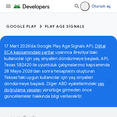
Oturum aç
GOOGLE PLAY
PLAY AGE SIGNALS
17 Mart 2026'da Google Play Age Signals API,
Dijital
ECA kapsamındaki şartlar
uyarınca Brezilya'daki
kullanıcılar için yaş sinyalleri döndürmeye başladı. API,
Texas SB2420 ile uyumluluk çalışmalarımız kapsamında
28 Mayıs 2026'dan sonra hesaplarını oluşturan
Teksas'taki uygun kullanıcılar için yaş sinyalleri
döndürmeye başladı. Diğer ABD eyaletlerindeki
yaş
doğrulama yasaları
yürürlüğe girmeden önce
güncellemeler hakkında bilgi verilecektir.