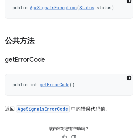
public 
AgeSignalsException
(
Status
 status)
公共方法
get
Error
Code
public int 
getErrorCode
()
返回
AgeSignalsErrorCode
中的错误代码值。
该内容对您有帮助吗？