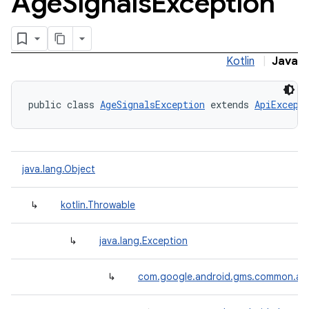
Age
Signals
Exception
Kotlin
|
Java
public class 
AgeSignalsException
 extends 
ApiExcept
java.lang.Object
↳
kotlin.Throwable
↳
java.lang.Exception
↳
com.google.android.gms.common.api