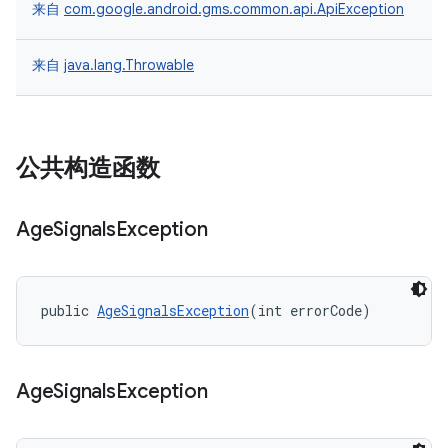
来自
com.google.android.gms.common.api.ApiException
来自
java.lang.Throwable
公共构造函数
Age
Signals
Exception
public 
AgeSignalsException
(int errorCode)
Age
Signals
Exception