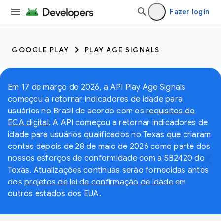
Fazer login
GOOGLE PLAY
PLAY AGE SIGNALS
Em 17 de março de 2026, a API Play Age Signals
começou a retornar indicadores de idade para
usuários no Brasil de acordo com os
requisitos do
ECA digital
. A API começou a retornar indicadores de
idade para usuários qualificados no Texas que criaram
contas depois de 28 de maio de 2026 como parte dos
nossos esforços de conformidade com a SB2420 do
Texas. Atualizações contínuas serão fornecidas antes
dos
projetos de lei de confirmação de idade
em
outros estados dos EUA.