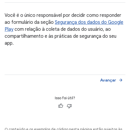
Você é o único responsável por decidir como responder
ao formulário da seção
Segurança dos dados do Google
Play
com relação à coleta de dados do usuário, ao
compartilhamento e às práticas de segurança do seu
app.
Avançar
arrow_forward
Isso foi útil?
O conteúdo e os exemplos de código nesta página estão sujeitos às