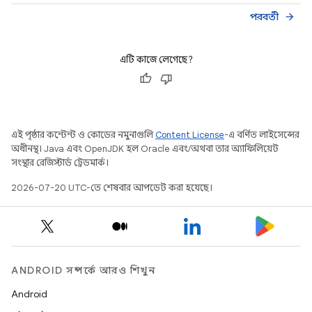
পরবর্তী
arrow_forward
এটি কাজে লেগেছে?
এই পৃষ্ঠার কন্টেন্ট ও কোডের নমুনাগুলি
Content License
-এ বর্ণিত লাইসেন্সের
অধীনস্থ। Java এবং OpenJDK হল Oracle এবং/অথবা তার অ্যাফিলিয়েট
সংস্থার রেজিস্টার্ড ট্রেডমার্ক।
2026-07-20 UTC-তে শেষবার আপডেট করা হয়েছে।
ANDROID সম্পর্কে আরও শিখুন
Android