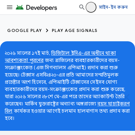
সাইন-ইন করুন
GOOGLE PLAY
PLAY AGE SIGNALS
২০২৬ সালের ১৭ই মার্চ,
ডিজিটাল ইসিএ-এর অধীনে থাকা
আবশ্যকতা পূরণের
জন্য ব্রাজিলের ব্যবহারকারীদের বয়স-
সংক্রান্ত সংকেত (এজ সিগন্যালস এপিআই) প্রদান করা শুরু
হয়েছে। টেক্সাস এসবি২৪২০-এর প্রতি আমাদের সম্মতিমূলক
প্রচেষ্টার অংশ হিসেবে, এপিআইটি টেক্সাসের সেইসব যোগ্য
ব্যবহারকারীদের বয়স-সংক্রান্ত সংকেত প্রদান করা শুরু করেছে,
যারা ২০২৬ সালের ২৮শে মে-এর পরে তাদের অ্যাকাউন্ট তৈরি
করেছেন। মার্কিন যুক্তরাষ্ট্রের অন্যান্য অঙ্গরাজ্যে
বয়স যাচাইকরণ
বিল
কার্যকর হওয়ার আগেই চলমান হালনাগাদ তথ্য প্রদান করা
হবে।