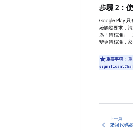
步驟 2：使用
Google P
始觸發要求，請家
為「待核准」，
變更待核准，家
重要事項：
重
significantCha
上一頁
arrow_back
錯誤代碼