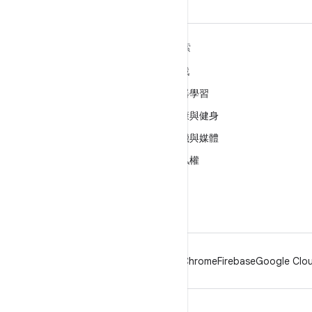
深入瞭解 ANDROID
探索
Android
遊戲
企業專用 Android
機器學習
安全性
健康與健身
原始碼
相機與媒體
新聞
隱私權
網誌
5G
Podcast
Android
Chrome
Firebase
Google Clou