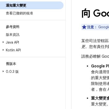
通知重大變更
向 Go
查看已撤銷的核准
參考資料
注意：
Goog
版本資訊
某些司法管轄區和
Java API
更
。您有責任判斷
Kotlin API
請務必瞭解 Goo
舊版本
Googl
0
.
0
.
3 版
會向適用管
的重大變更
限制使用
者，會在 
重大變更
重大變更