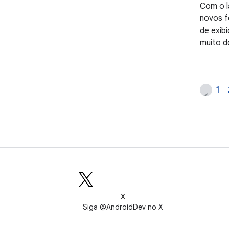
Com o l
novos f
de exibi
muito d
câmera 
1
X
Siga @AndroidDev no X