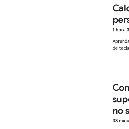
Cal
per
1 hora 
Aprenda
de tecl
Com
sup
no 
38 min