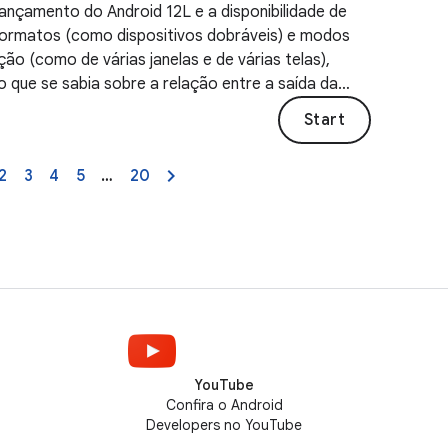
ançamento do Android 12L e a disponibilidade de
ormatos (como dispositivos dobráveis) e modos
ção (como de várias janelas e de várias telas),
o que se sabia sobre a relação entre a saída da
e a superfície mudou.
Start
2
3
4
5
…
20
YouTube
Confira o Android
Developers no YouTube