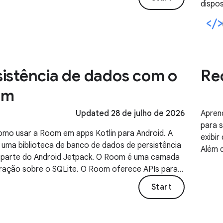
dispo
grade
os co
sistência de dados com o
Re
om
Updated 28 de julho de 2026
Apren
para 
omo usar a Room em apps Kotlin para Android. A
exibi
uma biblioteca de banco de dados de persistência
Além d
 parte do Android Jetpack. O Room é uma camada
ração sobre o SQLite. O Room oferece APIs para
configurar e consultar um banco de dados.
Start