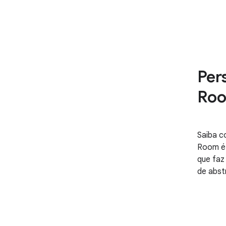
Per
Ro
Saiba c
Room é 
que faz
de abst
criar, 