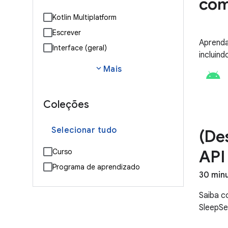
com
Kotlin Multiplatform
Escrever
Aprenda
Interface (geral)
incluind
expand_more
Mais
Coleções
Selecionar tudo
(De
API
Curso
Programa de aprendizado
30 min
Saiba c
SleepSe