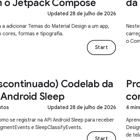
 o Jetpack Compose
da 
Updated 28 de julho de 2026
 a adicionar Temas do Material Design a um app,
Neste 
o cores, formas e tipografia.
carre
o Com
Start
scontinuado) Codelab da
Pr
 Android Sleep
co
utos
Updated 28 de julho de 2026
4 min
omo se registrar na API Android Sleep para receber
Aprend
gmentEvents e SleepClassifyEvents.
Desig
de te
Start