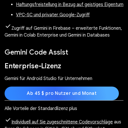
Haftungsfreistellung in Bezug auf geistiges Eigentum
VPC-SC und privater Google-Zugriff
check
Zugriff auf Gemini in Firebase – erweiterte Funktionen,
Gemini in Colab Enterprise und Gemini in Databases
Gemini Code Assist
Enterprise-Lizenz
Gemini für Android Studio für Unternehmen
Ab 45 $ pro Nutzer und Monat
Alle Vorteile der Standardlizenz plus
check
Individuell auf Sie zugeschnittene Codevorschläge
aus