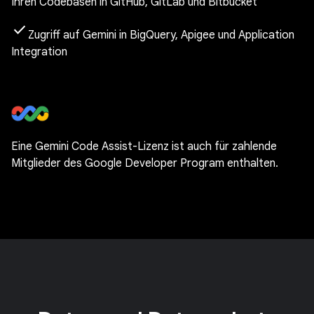
Ihren Codebasen in GitHub, GitLab und Bitbucket
check
Zugriff auf Gemini in BigQuery, Apigee und Application
Integration
Eine Gemini Code Assist-Lizenz ist auch für zahlende
Mitglieder des Google Developer Program enthalten.