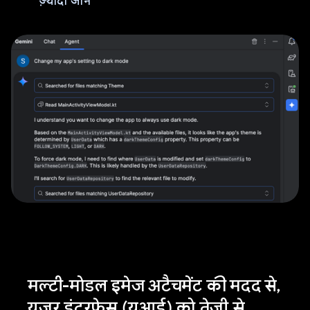
ज़्यादा जानें
मल्टी-मोडल इमेज अटैचमेंट की मदद से,
यूज़र इंटरफ़ेस (यूआई) को तेज़ी से