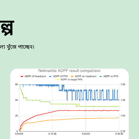
্প
্য খুঁজে পাচ্ছেন।