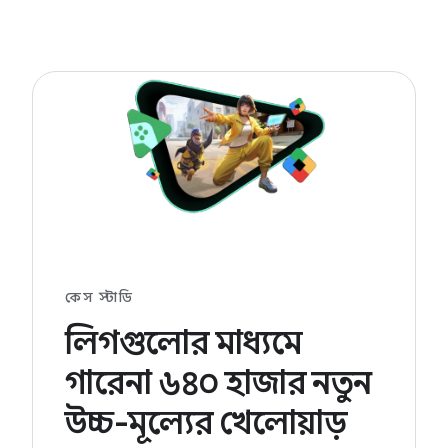
কেস স্টাডি
লিগগুলোর মাধ্যমে
গারেনা ৬৪০ হাজার নতুন
উচ্চ-মূল্যের খেলোয়াড়