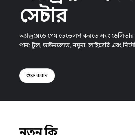
সেন্টার
অ্যান্ড্রয়েডে গেম ডেভেলপ করতে এবং ডেলিভা
পান: টুল, ডাউনলোড, নমুনা, লাইব্রেরি এবং নির্দ
শুরু করুন
নতুন কি