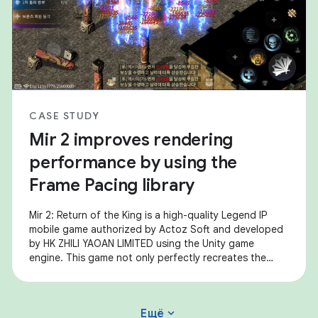
CASE STUDY
Mir 2 improves rendering
performance by using the
Frame Pacing library
Mir 2: Return of the King is a high-quality Legend IP
mobile game authorized by Actoz Soft and developed
by HK ZHILI YAOAN LIMITED using the Unity game
engine. This game not only perfectly recreates the
feelings of Mir 2, a representative of Korean
expand_more
Ещё