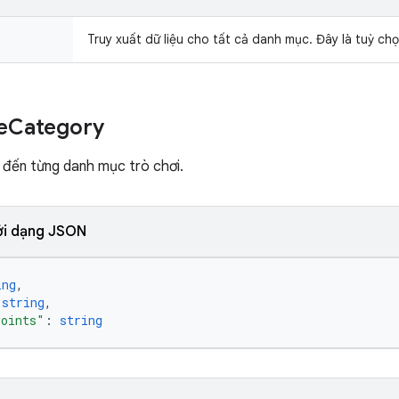
Truy xuất dữ liệu cho tất cả danh mục. Đây là tuỳ ch
e
Category
n đến từng danh mục trò chơi.
ới dạng JSON
ing
,
 
string
,
Points"
: 
string