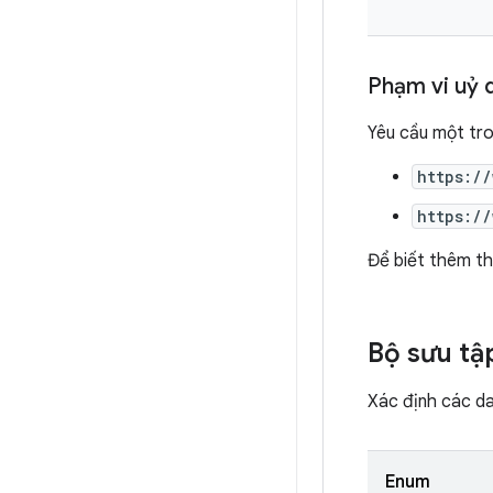
Phạm vi uỷ 
Yêu cầu một tr
https:/
https:/
Để biết thêm th
Bộ sưu tậ
Xác định các da
Enum