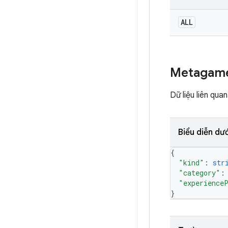
ALL
Metagam
Dữ liệu liên qua
Biểu diễn dư
{
"kind"
: 
str
"category"
:
"experience
}