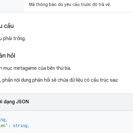
Mã thông báo do yêu cầu trước đó trả về.
u cầu
u phải trống.
ản hồi
nh mục metagame của bên thứ ba.
 phần nội dung phản hồi sẽ chứa dữ liệu có cấu trúc sau:
ới dạng JSON
ing
,
ken"
: 
string
,