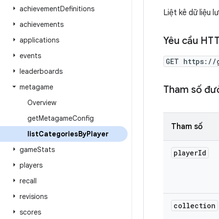
achievement
Definitions
Liệt kê dữ liệu
achievements
Yêu cầu HT
applications
events
GET https://
leaderboards
metagame
Tham số đư
Overview
get
Metagame
Config
Tham số
list
Categories
By
Player
game
Stats
player
Id
players
recall
revisions
collection
scores