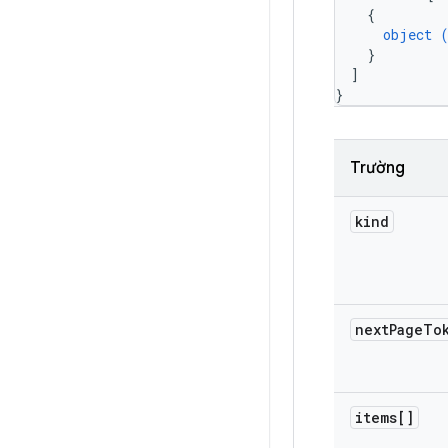
{
object 
}
]
}
Trường
kind
next
Page
To
items[]