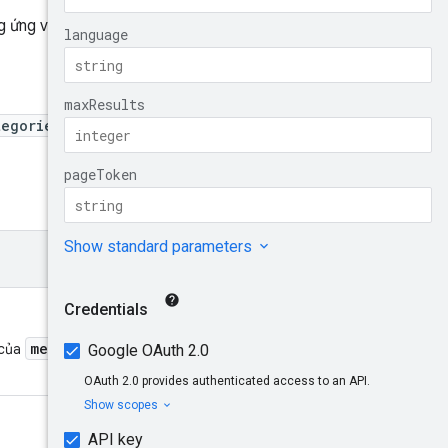
Bộ sưu tập
g ứng với
playerId
.
MetagameCateg
ory
Dùng thử!
egories/{collection}
me
 của
thay cho mã nhận