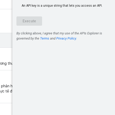
ơng thức này trả về.
g phản hồi, dùng để phân trang.
hực tế được trả về có thể nhỏ