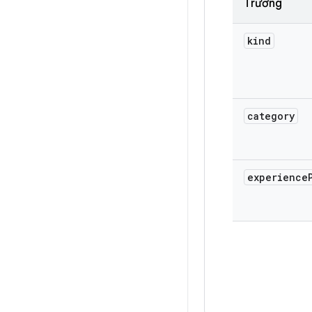
Trường
kind
category
experience