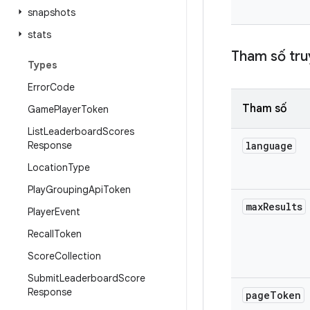
snapshots
stats
Tham số tru
Types
Error
Code
Tham số
Game
Player
Token
List
Leaderboard
Scores
Response
language
Location
Type
Play
Grouping
Api
Token
max
Results
Player
Event
Recall
Token
Score
Collection
Submit
Leaderboard
Score
Response
page
Token