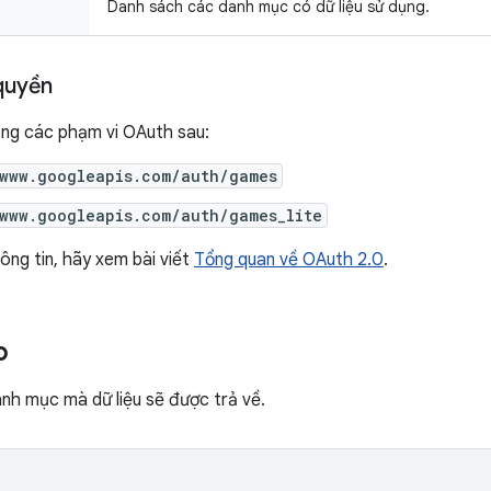
Danh sách các danh mục có dữ liệu sử dụng.
quyền
ong các phạm vi OAuth sau:
/www.googleapis.com/auth/games
/www.googleapis.com/auth/games_lite
ông tin, hãy xem bài viết
Tổng quan về OAuth 2.0
.
p
nh mục mà dữ liệu sẽ được trả về.