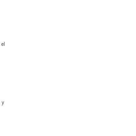
 el
 y