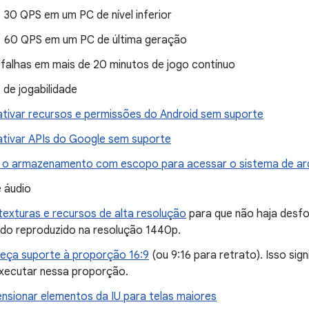
30 QPS em um PC de nível inferior
60 QPS em um PC de última geração
falhas em mais de 20 minutos de jogo contínuo
 de jogabilidade
tivar recursos e permissões do Android sem suporte
tivar APIs do Google sem suporte
 o armazenamento com escopo para acessar o sistema de ar
e áudio
texturas e recursos de alta resolução
para que não haja desfoq
do reproduzido na resolução 1440p.
eça suporte à proporção 16:9
(ou 9:16 para retrato). Isso sig
xecutar nessa proporção.
nsionar elementos da IU para telas maiores