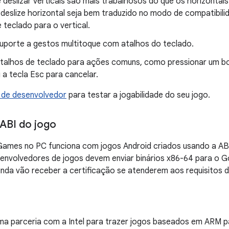
 deslizar verticais são mais trabalhosos do que os horizonta
deslize horizontal seja bem traduzido no modo de compatibil
 teclado para o vertical.
uporte a gestos multitoque com atalhos do teclado.
atalhos de teclado para ações comuns, como pressionar um bo
 a tecla Esc para cancelar.
 de desenvolvedor
para testar a jogabilidade do seu jogo.
 ABI do jogo
Games no PC funciona com jogos Android criados usando a A
senvolvedores de jogos devem enviar binários x86-64 para o 
nda vão receber a certificação se atenderem aos requisitos 
a parceria com a Intel para trazer jogos baseados em ARM pa