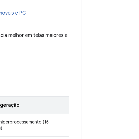
 móveis e PC
cia melhor em telas maiores e
 geração
hiperprocessamento (16
s)