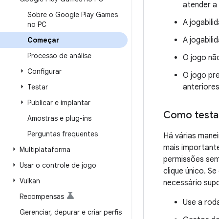
atender a 
Sobre o Google Play Games
A jogabil
no PC
A jogabil
Começar
Processo de análise
O jogo nã
Configurar
O jogo pre
anteriores
Testar
Publicar e implantar
Como testar
Amostras e plug-ins
Perguntas frequentes
Há várias manei
mais importante
Multiplataforma
permissões sem
Usar o controle de jogo
clique único. S
Vulkan
necessário supo
Recompensas
Use a rod
Gerenciar
,
depurar e criar perfis