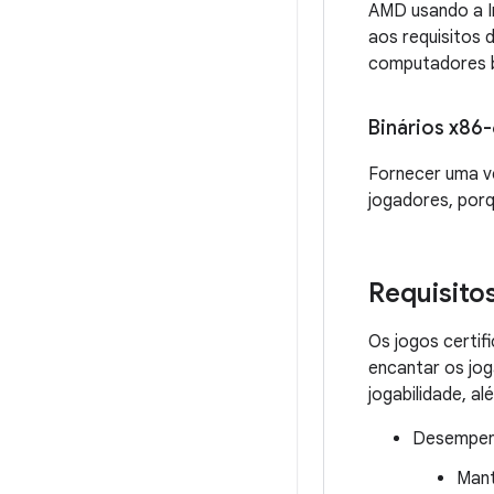
AMD usando a In
aos requisitos 
computadores 
Binários x86
Fornecer uma v
jogadores, por
Requisito
Os jogos certi
encantar os jog
jogabilidade, al
Desempenh
Mant