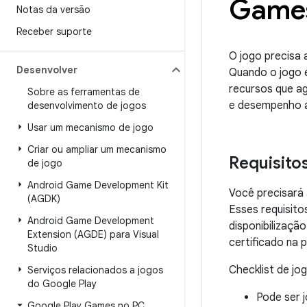
Games
Notas da versão
Receber suporte
O jogo precisa
Desenvolver
Quando o jogo e
recursos que ag
Sobre as ferramentas de
e desempenho 
desenvolvimento de jogos
Usar um mecanismo de jogo
Criar ou ampliar um mecanismo
Requisito
de jogo
Android Game Development Kit
Você precisará 
(AGDK)
Esses requisito
Android Game Development
disponibilizaçã
Extension (AGDE) para Visual
certificado na 
Studio
Checklist de jog
Serviços relacionados a jogos
do Google Play
Pode ser 
Google Play Games no PC