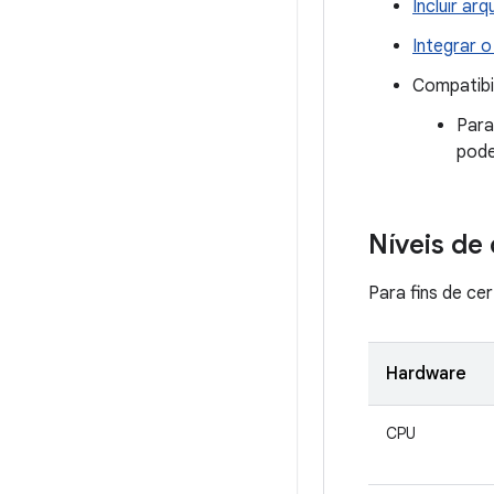
Incluir ar
Integrar 
Compatibi
Para
pode
Níveis d
Para fins de cer
Hardware
CPU