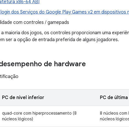
quitetura x86-64 ABI
o login dos Serviços do Google Play Games v2 em dispositivos
lidade com controles / gamepads
 a maioria dos jogos, os controles proporcionam uma experiên
m ser a opção de entrada preferida de alguns jogadores.
e desempenho de hardware
tificação
PC de nível inferior
PC de última
quad-core com hiperprocessamento (8
8 núcleos com 
núcleos lógicos)
núcleos lógico