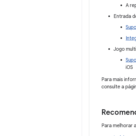
A re
Entrada d
Supo
Inte
Jogo mult
Supo
iOS
Para mais info
consulte a pági
Recomend
Para melhorar a