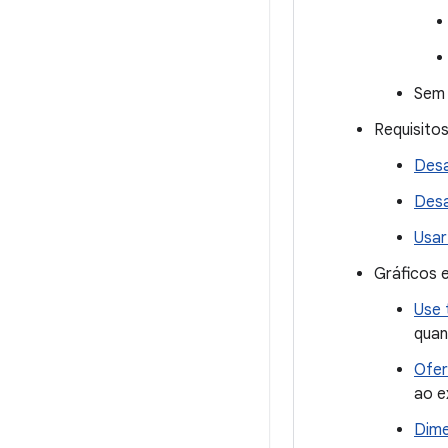
Sem 
Requisitos
Desa
Desa
Usar
Gráficos 
Use 
quan
Ofer
ao e
Dime