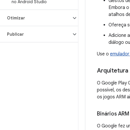
Gestos de
no Android Studio
Embora o 
atalhos de
Otimizar
Ofereça s
Publicar
Adicione 
diálogo ou
Use o
emulador
Arquitetura
O Google Play 
possível, os de
os jogos ARM ai
Binários ARM
O Google fez um