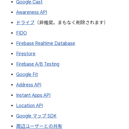
Google Cast
Awareness API
ドライブ
（非推奨。まもなく削除されます）
FIDO
Firebase Realtime Database
Firestore
Firebase A/B Testing
Google Fit
Address API
Instant Apps API
Location API
Google マップ SDK
周辺ユーザーとの共有