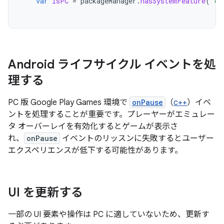
var
isPC
=
packageManager
.
hasSystemFeature
(
"co
Android ライフサイクル イベントを処
理する
PC 版 Google Play Games 環境で
onPause
（
c++
）イベ
ントを処理することが重要です。プレーヤーがエミュレー
タ オーバーレイを有効化するとゲームが表示さ
れ、
onPause
イベントのリッスンに失敗するとユーザー
エクスペリエンスが低下する可能性があります。
UI を更新する
一部の UI 要素や操作は PC に適していないため、更新す