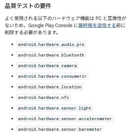
品質テストの要件
よく使用される以下のハードウェア機能は PC と互換性が
ない
ため、Google Play Console に
最終版を送信する
前に
削除する必要があります。
android.hardware.audio.pro
android.hardware.bluetooth
android.hardware.camera
android.hardware.consumerir
android.hardware.location
android.hardware.nfc
android.hardware.sensor.light
android.hardware.sensor.accelerometer
android.hardware.sensor.barometer