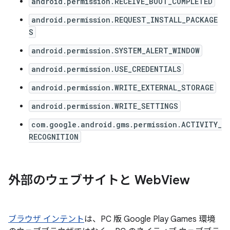
android.permission.RECEIVE_BOOT_COMPLETED
android.permission.REQUEST_INSTALL_PACKAGE
S
android.permission.SYSTEM_ALERT_WINDOW
android.permission.USE_CREDENTIALS
android.permission.WRITE_EXTERNAL_STORAGE
android.permission.WRITE_SETTINGS
com.google.android.gms.permission.ACTIVITY_
RECOGNITION
外部のウェブサイトと Web
View
ブラウザ インテント
は、PC 版 Google Play Games 環境