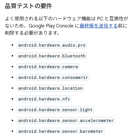
品質テストの要件
よく使用される以下のハードウェア機能は PC と互換性が
ない
ため、Google Play Console に
最終版を送信する
前に
削除する必要があります。
android.hardware.audio.pro
android.hardware.bluetooth
android.hardware.camera
android.hardware.consumerir
android.hardware.location
android.hardware.nfc
android.hardware.sensor.light
android.hardware.sensor.accelerometer
android.hardware.sensor.barometer