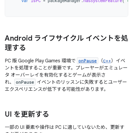
var
isPC
=
packageManager
.
hasSystemFeature
(
"co
Android ライフサイクル イベントを処
理する
PC 版 Google Play Games 環境で
onPause
（
c++
）イベ
ントを処理することが重要です。プレーヤーがエミュレー
タ オーバーレイを有効化するとゲームが表示さ
れ、
onPause
イベントのリッスンに失敗するとユーザー
エクスペリエンスが低下する可能性があります。
UI を更新する
一部の UI 要素や操作は PC に適していないため、更新す