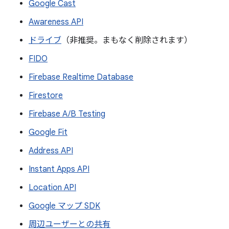
Google Cast
Awareness API
ドライブ
（非推奨。まもなく削除されます）
FIDO
Firebase Realtime Database
Firestore
Firebase A/B Testing
Google Fit
Address API
Instant Apps API
Location API
Google マップ SDK
周辺ユーザーとの共有