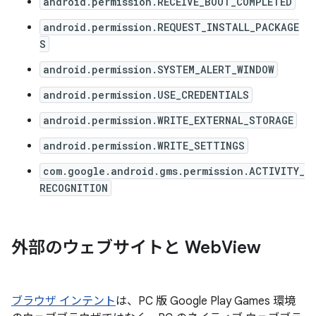
android.permission.RECEIVE_BOOT_COMPLETED
android.permission.REQUEST_INSTALL_PACKAGE
S
android.permission.SYSTEM_ALERT_WINDOW
android.permission.USE_CREDENTIALS
android.permission.WRITE_EXTERNAL_STORAGE
android.permission.WRITE_SETTINGS
com.google.android.gms.permission.ACTIVITY_
RECOGNITION
外部のウェブサイトと Web
View
ブラウザ インテント
は、PC 版 Google Play Games 環境