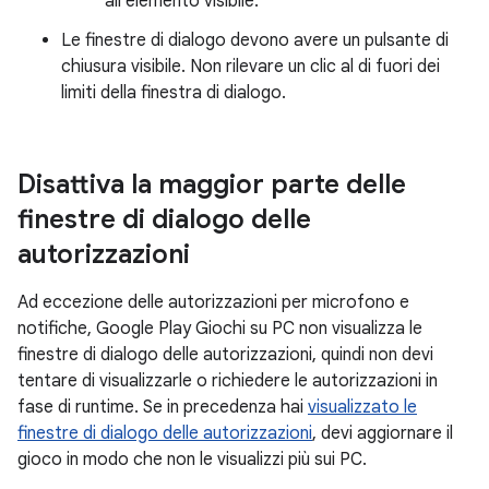
all'elemento visibile.
Le finestre di dialogo devono avere un pulsante di
chiusura visibile. Non rilevare un clic al di fuori dei
limiti della finestra di dialogo.
Disattiva la maggior parte delle
finestre di dialogo delle
autorizzazioni
Ad eccezione delle autorizzazioni per microfono e
notifiche, Google Play Giochi su PC non visualizza le
finestre di dialogo delle autorizzazioni, quindi non devi
tentare di visualizzarle o richiedere le autorizzazioni in
fase di runtime. Se in precedenza hai
visualizzato le
finestre di dialogo delle autorizzazioni
, devi aggiornare il
gioco in modo che non le visualizzi più sui PC.