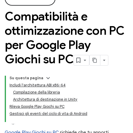
Compatibilità e
ottimizzazione con PC
per Google Play
Giochi su PC
Su questa pagina
Includi l'architettura ABI x86-64
Compilazione della libreria
Architettura di destinazione in Unity
Rileva Google Play Giochi su PC
Gestisci gli eventi del ciclo di vita di Android
Google Play Giochi su PC
richiede che tu apporti