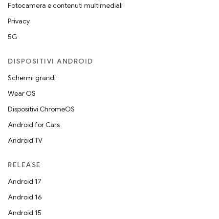
Fotocamera e contenuti multimediali
Privacy
5G
DISPOSITIVI ANDROID
Schermi grandi
Wear OS
Dispositivi ChromeOS
Android for Cars
Android TV
RELEASE
Android 17
Android 16
Android 15