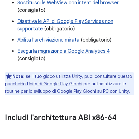
Sostituisci le WebView con intent del browser
(consigliato)
Disattiva le API di Google Play Services non
supportate
(obbligatorio)
Abilita l'archiviazione mirata
(obbligatorio)
Esegui la migrazione a Google Analytics 4
(consigliato)
Nota:
se il tuo gioco utilizza Unity, puoi consultare questo
pacchetto Unity di Google Play Giochi
per automatizzare le
routine per lo sviluppo di Google Play Giochi su PC con Unity.
Includi l'architettura ABI x86-64