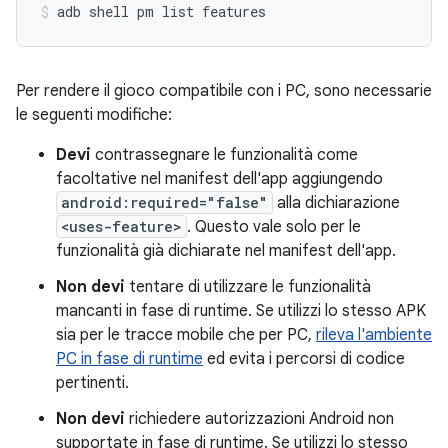
adb
shell
pm
list
features
Per rendere il gioco compatibile con i PC, sono necessarie
le seguenti modifiche:
Devi
contrassegnare le funzionalità come
facoltative nel manifest dell'app aggiungendo
android:required="false"
alla dichiarazione
<uses-feature>
. Questo vale solo per le
funzionalità già dichiarate nel manifest dell'app.
Non devi
tentare di utilizzare le funzionalità
mancanti in fase di runtime. Se utilizzi lo stesso APK
sia per le tracce mobile che per PC,
rileva l'ambiente
PC in fase di runtime
ed evita i percorsi di codice
pertinenti.
Non devi
richiedere autorizzazioni Android non
supportate in fase di runtime. Se utilizzi lo stesso