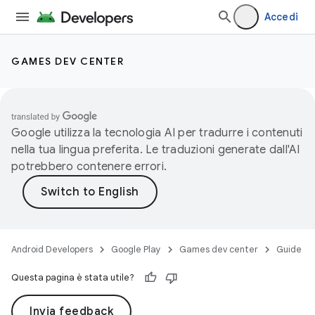
Accedi
GAMES DEV CENTER
Google utilizza la tecnologia AI per tradurre i contenuti
nella tua lingua preferita. Le traduzioni generate dall'AI
potrebbero contenere errori.
Android Developers
Google Play
Games dev center
Guide
Questa pagina è stata utile?
Invia feedback