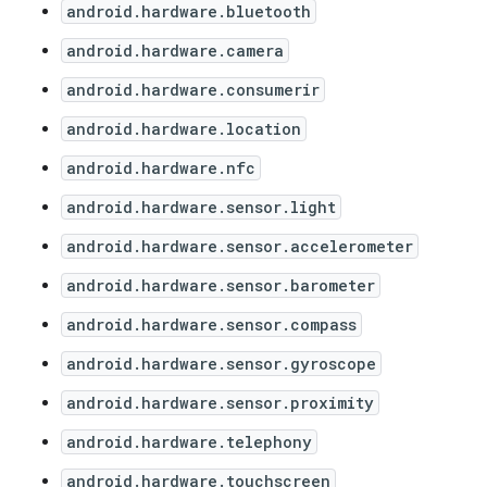
android.hardware.bluetooth
android.hardware.camera
android.hardware.consumerir
android.hardware.location
android.hardware.nfc
android.hardware.sensor.light
android.hardware.sensor.accelerometer
android.hardware.sensor.barometer
android.hardware.sensor.compass
android.hardware.sensor.gyroscope
android.hardware.sensor.proximity
android.hardware.telephony
android.hardware.touchscreen