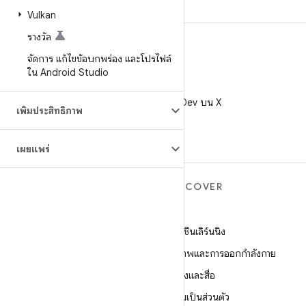
Vulkan
รางวัล
จัดการ แก้ไขข้อบกพร่อง และโปรไฟล์
ใน Android Studio
X
ติดตาม @AndroidDev บน X
เพิ่มประสิทธิภาพ
เผยแพร่
ANDROID เพิ่มเติม
DISCOVER
Android
เกม
Android สำหรับองค์กร
แมชชีนเลิร์นนิง
ความปลอดภัย
สุขภาพและการออกกำลังกาย
ซอร์ส
กล้องและสื่อ
ข่าว
ความเป็นส่วนตัว