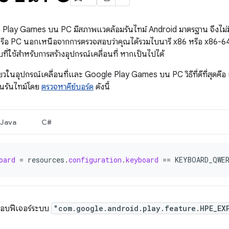
e Play Games บน PC มีสภาพแวดล้อมรันไทม์ Android มาตรฐาน จึงไม่
่หรือ PC นอกเหนือจากการตรวจสอบว่าคุณได้รวมไบนารี x86 หรือ x86-64
ที่ใช้สำหรับการสร้างอุปกรณ์เคลื่อนที่ หากเป็นไปได้
ียวในอุปกรณ์เคลื่อนที่และ Google Play Games บน PC วิธีที่ดีที่สุดคื
รันไทม์โดย
ตรวจหาคีย์บอร์ด
ดังนี้
Java
C#
oard
=
resources
.
configuration
.
keyboard
==
KEYBOARD_QWE
สอบฟีเจอร์ระบบ
"com.google.android.play.feature.HPE_EX