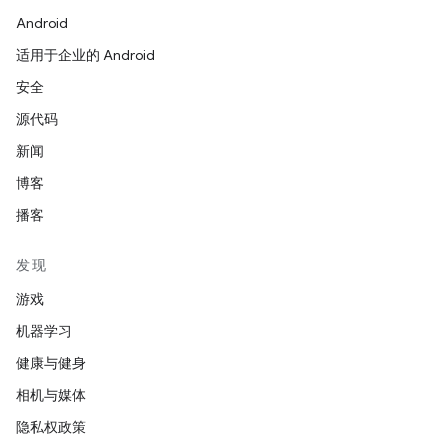
Android
适用于企业的 Android
安全
源代码
新闻
博客
播客
发现
游戏
机器学习
健康与健身
相机与媒体
隐私权政策