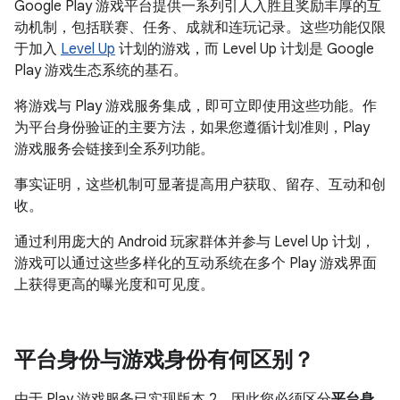
Google Play 游戏平台提供一系列引人入胜且奖励丰厚的互
动机制，包括联赛、任务、成就和连玩记录。这些功能仅限
于加入
Level Up
计划的游戏，而 Level Up 计划是 Google
Play 游戏生态系统的基石。
将游戏与 Play 游戏服务集成，即可立即使用这些功能。作
为平台身份验证的主要方法，如果您遵循计划准则，Play
游戏服务会链接到全系列功能。
事实证明，这些机制可显著提高用户获取、留存、互动和创
收。
通过利用庞大的 Android 玩家群体并参与 Level Up 计划，
游戏可以通过这些多样化的互动系统在多个 Play 游戏界面
上获得更高的曝光度和可见度。
平台身份与游戏身份有何区别？
由于 Play 游戏服务已实现版本 2，因此您必须区分
平台身