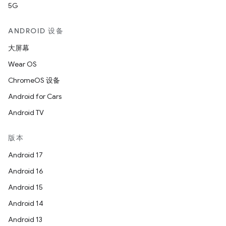
5G
ANDROID 设备
大屏幕
Wear OS
ChromeOS 设备
Android for Cars
Android TV
版本
Android 17
Android 16
Android 15
Android 14
Android 13