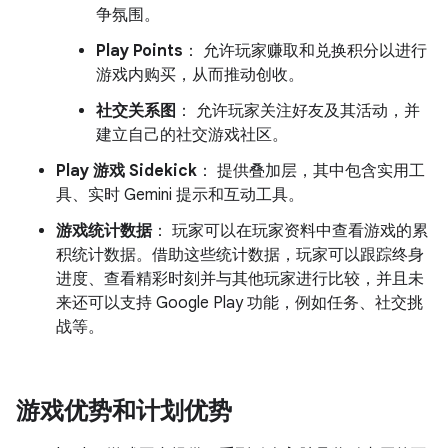
争氛围。
Play Points
： 允许玩家赚取和兑换积分以进行
游戏内购买，从而推动创收。
社交关系图
： 允许玩家关注好友及其活动，并
建立自己的社交游戏社区。
Play 游戏 Sidekick
： 提供叠加层，其中包含实用工
具、实时 Gemini 提示和互动工具。
游戏统计数据
： 玩家可以在玩家资料中查看游戏的累
积统计数据。借助这些统计数据，玩家可以跟踪终身
进度、查看精彩时刻并与其他玩家进行比较，并且未
来还可以支持 Google Play 功能，例如任务、社交挑
战等。
游戏优势和计划优势