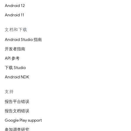
Android 12
Android 11
文档和下载
Android Studio 指南
开发者指南
API 参考
下载 Studio
Android NDK
支持
报告平台错误
报告文档错误
Google Play support
参加调查研究