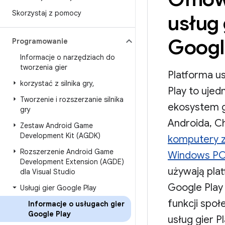
Skorzystaj z pomocy
usług 
Googl
Programowanie
Informacje o narzędziach do
tworzenia gier
Platforma u
korzystać z silnika gry
,
Play to ujed
Tworzenie i rozszerzanie silnika
ekosystem g
gry
Androida, C
Zestaw Android Game
Development Kit (AGDK)
komputery 
Rozszerzenie Android Game
Windows P
Development Extension (AGDE)
używają plat
dla Visual Studio
Google Play
Usługi gier Google Play
funkcji spo
Informacje o usługach gier
Google Play
usług gier P