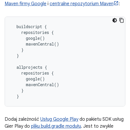
Maven firmy Google
i
centralne repozytorium Maven
:
  buildscript {

    repositories {

      google()

      mavenCentral()

    }

  }

  allprojects {

    repositories {

      google()

      mavenCentral()

    }

Dodaj zależność
Usług Google Play
do pakietu SDK usług
Gier Play do
pliku build.gradle modułu
. Jest to zwykle