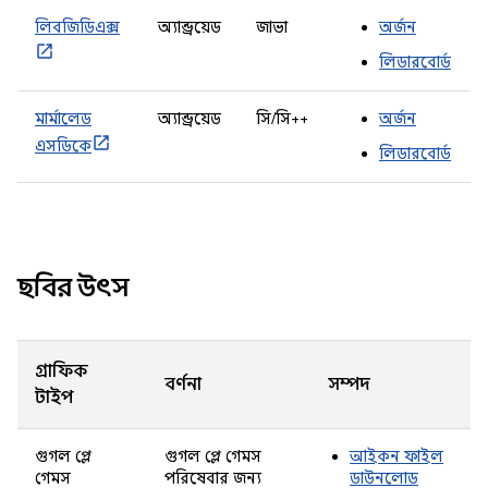
লিবজিডিএক্স
অ্যান্ড্রয়েড
জাভা
অর্জন
লিডারবোর্ড
মার্মালেড
অ্যান্ড্রয়েড
সি/সি++
অর্জন
এসডিকে
লিডারবোর্ড
ছবির উৎস
গ্রাফিক
বর্ণনা
সম্পদ
টাইপ
গুগল প্লে
গুগল প্লে গেমস
আইকন ফাইল
গেমস
পরিষেবার জন্য
ডাউনলোড