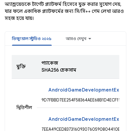
অ্যান্ড্রয়েডকে টার্গেট প্ল্যাটফর্ম হিসেবে যুক্ত করার সুযোগ দেয়,
যার ফলে একাধিক প্ল্যাটফর্মের জন্য সি/সি++ গেম লেখা আরও
সহজ হয়ে যায়।
ভিজ্যুয়াল স্টুডিও ২০২৬
আরও দেখুন
প্যাকেজ
মুক্তি
SHA256 চেকসাম
AndroidGameDevelopmentExtension
9D7FBBD7EE254F58364AEE68B1D4ECF113911
স্থিতিশীল
AndroidGameDevelopmentExtensio
7EEA49CED8373160930760590804410B8CF5