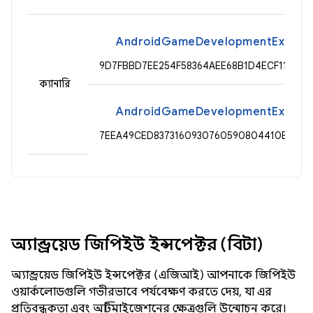
AndroidGameDevelopmentExtension
9D7FBBD7EE254F58364AEE68B1D4ECF113911
ক্যানারি
AndroidGameDevelopmentExtensio
7EEA49CED8373160930760590804410B8CF5
অ্যান্ড্রয়েড জিপিইউ ইন্সপেক্টর (বিটা)
অ্যান্ড্রয়েড জিপিইউ ইন্সপেক্টর (এজিআই) আপনাকে জিপিইউ
ওয়ার্কলোডগুলি গভীরভাবে পর্যবেক্ষণ করতে দেয়, যা এর
প্রতিবন্ধকতা এবং অপ্টিমাইজেশনের ক্ষেত্রগুলি উন্মোচন করে।