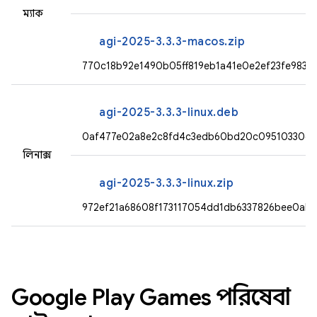
ম্যাক
agi-2025-3.3.3-macos.zip
770c18b92e1490b05ff819eb1a41e0e2ef23fe9831
agi-2025-3.3.3-linux.deb
0af477e02a8e2c8fd4c3edb60bd20c09510330cf6
লিনাক্স
agi-2025-3.3.3-linux.zip
972ef21a68608f173117054dd1db6337826bee0ab
Google Play Games পরিষেবা