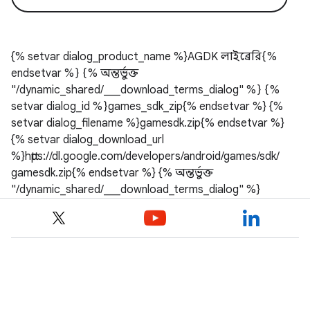
{% setvar dialog_product_name %}AGDK লাইব্রেরি{%
endsetvar %} {% অন্তর্ভুক্ত
"/dynamic_shared/___download_terms_dialog" %} {%
setvar dialog_id %}games_sdk_zip{% endsetvar %} {%
setvar dialog_filename %}gamesdk.zip{% endsetvar %}
{% setvar dialog_download_url
%}https://dl.google.com/developers/android/games/sdk/
gamesdk.zip{% endsetvar %} {% অন্তর্ভুক্ত
"/dynamic_shared/___download_terms_dialog" %}