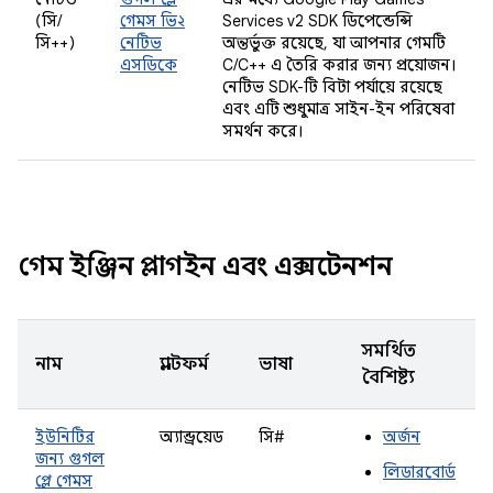
(সি/
গেমস ভি২
Services v2 SDK ডিপেন্ডেন্সি
সি++)
নেটিভ
অন্তর্ভুক্ত রয়েছে, যা আপনার গেমটি
এসডিকে
C/C++ এ তৈরি করার জন্য প্রয়োজন।
নেটিভ SDK-টি বিটা পর্যায়ে রয়েছে
এবং এটি শুধুমাত্র সাইন-ইন পরিষেবা
সমর্থন করে।
গেম ইঞ্জিন প্লাগইন এবং এক্সটেনশন
সমর্থিত
নাম
প্ল্যাটফর্ম
ভাষা
বৈশিষ্ট্য
ইউনিটির
অ্যান্ড্রয়েড
সি#
অর্জন
জন্য গুগল
লিডারবোর্ড
প্লে গেমস