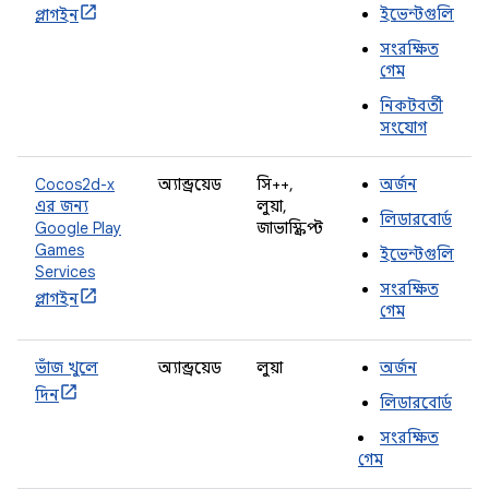
ইভেন্টগুলি
প্লাগইন
সংরক্ষিত
গেম
নিকটবর্তী
সংযোগ
Cocos2d-x
অ্যান্ড্রয়েড
সি++,
অর্জন
এর জন্য
লুয়া,
লিডারবোর্ড
Google Play
জাভাস্ক্রিপ্ট
Games
ইভেন্টগুলি
Services
সংরক্ষিত
প্লাগইন
গেম
ভাঁজ খুলে
অ্যান্ড্রয়েড
লুয়া
অর্জন
দিন
লিডারবোর্ড
সংরক্ষিত
গেম