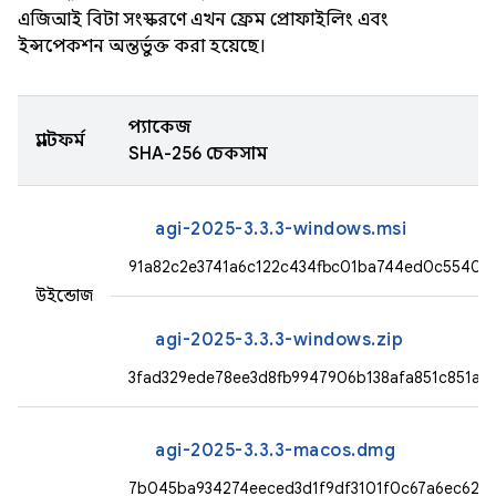
এজিআই বিটা সংস্করণে এখন ফ্রেম প্রোফাইলিং এবং
ইন্সপেকশন অন্তর্ভুক্ত করা হয়েছে।
প্যাকেজ
প্ল্যাটফর্ম
SHA-256 চেকসাম
agi-2025-3.3.3-windows.msi
91a82c2e3741a6c122c434fbc01ba744ed0c5540e
উইন্ডোজ
agi-2025-3.3.3-windows.zip
3fad329ede78ee3d8fb9947906b138afa851c851a
agi-2025-3.3.3-macos.dmg
7b045ba934274eeced3d1f9df3101f0c67a6ec62d