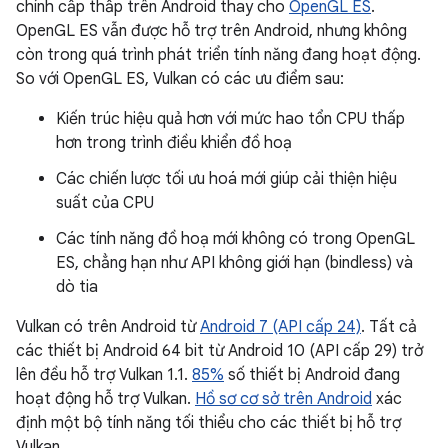
chính cấp thấp trên Android thay cho
OpenGL ES
.
OpenGL ES vẫn được hỗ trợ trên Android, nhưng không
còn trong quá trình phát triển tính năng đang hoạt động.
So với OpenGL ES, Vulkan có các ưu điểm sau:
Kiến trúc hiệu quả hơn với mức hao tổn CPU thấp
hơn trong trình điều khiển đồ hoạ
Các chiến lược tối ưu hoá mới giúp cải thiện hiệu
suất của CPU
Các tính năng đồ hoạ mới không có trong OpenGL
ES, chẳng hạn như API không giới hạn (bindless) và
dò tia
Vulkan có trên Android từ
Android 7 (API cấp 24)
. Tất cả
các thiết bị Android 64 bit từ Android 10 (API cấp 29) trở
lên đều hỗ trợ Vulkan 1.1.
85%
số thiết bị Android đang
hoạt động hỗ trợ Vulkan.
Hồ sơ cơ sở trên Android
xác
định một bộ tính năng tối thiểu cho các thiết bị hỗ trợ
Vulkan.