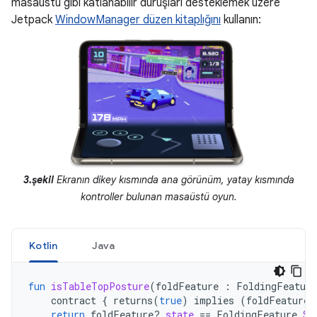
masaüstü gibi katlanabilir duruşları desteklemek üzere
Jetpack
WindowManager düzen kitaplığını
kullanın:
3.şekil
Ekranın dikey kısmında ana görünüm, yatay kısmında
kontroller bulunan masaüstü oyun.
Kotlin
Java
fun
isTableTopPosture
(
foldFeature
:
FoldingFeatur
contract
{
returns
(
true
)
implies
(
foldFeature
return
foldFeature
?.
state
==
FoldingFeature
.
St