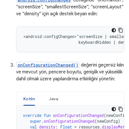
"screenSize", "smallestScreenSize", "screenLayout"
ve "density" için açık destek beyan edin:
<android:configChanges="screenSize
|
smallest
keyboardHidden
|
dens
onConfigurationChanged()
değerini geçersiz kılın
ve mevcut yön, pencere boyutu, genişlik ve yükseklik
dahil olmak üzere yapılandırma etkinliğini yönetin:
Kotlin
Java
override
fun
onConfigurationChanged
(
newConfig
super
.
onConfigurationChanged
(
newConfig
)
val
density
:
Float
=
resources
.
displayMetr