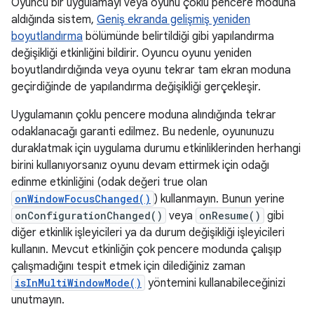
Oyuncu bir uygulamayı veya oyunu çoklu pencere moduna
aldığında sistem,
Geniş ekranda gelişmiş yeniden
boyutlandırma
bölümünde belirtildiği gibi yapılandırma
değişikliği etkinliğini bildirir. Oyuncu oyunu yeniden
boyutlandırdığında veya oyunu tekrar tam ekran moduna
geçirdiğinde de yapılandırma değişikliği gerçekleşir.
Uygulamanın çoklu pencere moduna alındığında tekrar
odaklanacağı garanti edilmez. Bu nedenle, oyununuzu
duraklatmak için uygulama durumu etkinliklerinden herhangi
birini kullanıyorsanız oyunu devam ettirmek için odağı
edinme etkinliğini (odak değeri true olan
onWindowFocusChanged()
) kullanmayın. Bunun yerine
onConfigurationChanged()
veya
onResume()
gibi
diğer etkinlik işleyicileri ya da durum değişikliği işleyicileri
kullanın. Mevcut etkinliğin çok pencere modunda çalışıp
çalışmadığını tespit etmek için dilediğiniz zaman
isInMultiWindowMode()
yöntemini kullanabileceğinizi
unutmayın.