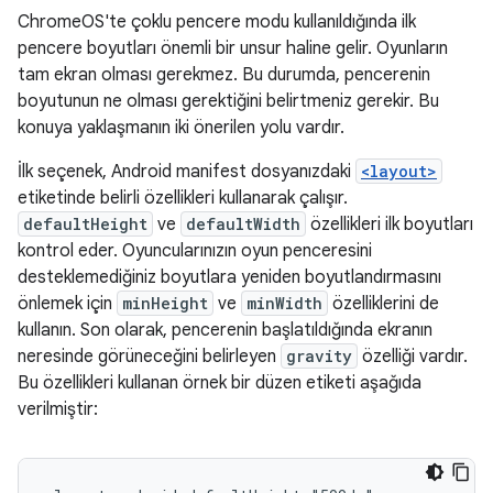
ChromeOS'te çoklu pencere modu kullanıldığında ilk
pencere boyutları önemli bir unsur haline gelir. Oyunların
tam ekran olması gerekmez. Bu durumda, pencerenin
boyutunun ne olması gerektiğini belirtmeniz gerekir. Bu
konuya yaklaşmanın iki önerilen yolu vardır.
İlk seçenek, Android manifest dosyanızdaki
<layout>
etiketinde belirli özellikleri kullanarak çalışır.
defaultHeight
ve
defaultWidth
özellikleri ilk boyutları
kontrol eder. Oyuncularınızın oyun penceresini
desteklemediğiniz boyutlara yeniden boyutlandırmasını
önlemek için
minHeight
ve
minWidth
özelliklerini de
kullanın. Son olarak, pencerenin başlatıldığında ekranın
neresinde görüneceğini belirleyen
gravity
özelliği vardır.
Bu özellikleri kullanan örnek bir düzen etiketi aşağıda
verilmiştir: