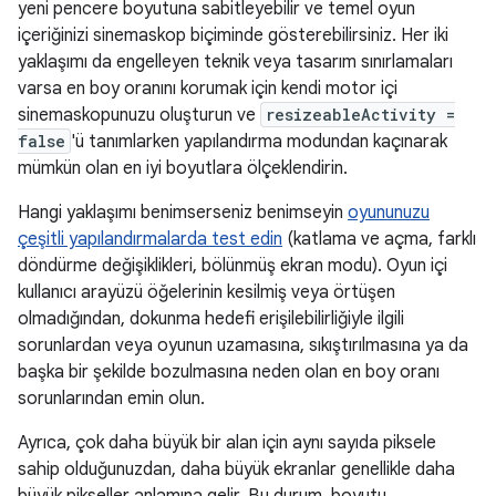
yeni pencere boyutuna sabitleyebilir ve temel oyun
içeriğinizi sinemaskop biçiminde gösterebilirsiniz. Her iki
yaklaşımı da engelleyen teknik veya tasarım sınırlamaları
varsa en boy oranını korumak için kendi motor içi
sinemaskopunuzu oluşturun ve
resizeableActivity =
false
'ü tanımlarken yapılandırma modundan kaçınarak
mümkün olan en iyi boyutlara ölçeklendirin.
Hangi yaklaşımı benimserseniz benimseyin
oyununuzu
çeşitli yapılandırmalarda test edin
(katlama ve açma, farklı
döndürme değişiklikleri, bölünmüş ekran modu). Oyun içi
kullanıcı arayüzü öğelerinin kesilmiş veya örtüşen
olmadığından, dokunma hedefi erişilebilirliğiyle ilgili
sorunlardan veya oyunun uzamasına, sıkıştırılmasına ya da
başka bir şekilde bozulmasına neden olan en boy oranı
sorunlarından emin olun.
Ayrıca, çok daha büyük bir alan için aynı sayıda piksele
sahip olduğunuzdan, daha büyük ekranlar genellikle daha
büyük pikseller anlamına gelir. Bu durum, boyutu