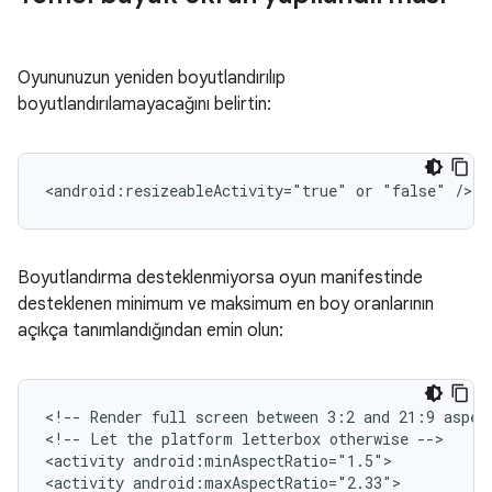
Oyununuzun yeniden boyutlandırılıp
boyutlandırılamayacağını belirtin:
<android:resizeableActivity="true"
or
"false"
Boyutlandırma desteklenmiyorsa oyun manifestinde
desteklenen minimum ve maksimum en boy oranlarının
açıkça tanımlandığından emin olun:
<!--
Render
full
screen
between
3:2
and
21:9
aspec
<!--
Let
the
platform
letterbox
otherwise
-->

<activity
android:minAspectRatio="1.5">

<activity