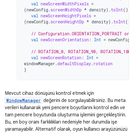
val
newScreenWidthPixels
=
(
newConfig
.
screenWidthDp
*
density
).
toInt
()
val
newScreenHeightPixels
=
(
newConfig
.
screenHeightDp
*
density
).
toInt
()
// Configuration.ORIENTATION_PORTRAIT or 
val
newScreenOrientation
:
Int
=
newConfig
.
// ROTATION_0, ROTATION_90, ROTATION_180,
val
newScreenRotation
:
Int
=
windowManager
.
defaultDisplay
.
rotation
}
Mevcut cihaz dönüşünü kontrol etmek için
WindowManager
değerini de sorgulayabilirsiniz. Bu meta
verileri kullanarak yeni pencere boyutlarını kontrol edin ve
tam pencere boyutunda oluşturma işlemini gerçekleştirin.
Bu, en boy oranı farklılıkları nedeniyle her durumda işe
yaramayabilir. Alternatif olarak, oyun kullanıcı arayüzünüzü