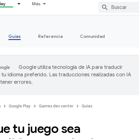
lay
Más
Guías
Referencia
Comunidad
Google utiliza tecnología de IA para traducir
 tu idioma preferido. Las traducciones realizadas con IA
ener errores.
s
Google Play
Games dev center
Guías
e tu juego sea