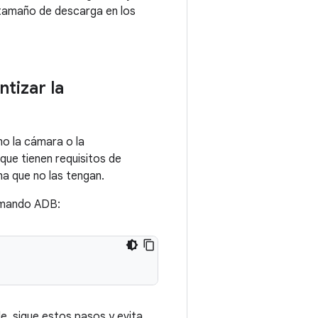
l tamaño de descarga en los
tizar la
o la cámara o la
que tienen requisitos de
ma que no las tengan.
comando ADB:
e, sigue estos pasos y evita