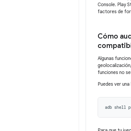
Console. Play S
factores de fo
Cómo audi
compatibi
Algunas funcion
geolocalización
funciones no se
Puedes ver una 
adb
shell
p
Para que tu jue