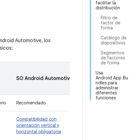
facilitar la
distribución
Filtro de
factor de
forma
Catálogo de
Android Automotive, los
dispositivos
sicos:
Segmentos
de factores
de forma
Google
Usa
Android App Bu
SO Android Automotive
ChromeOS
Juegos
ndles para
PC
administrar
diferentes
funciones
rio
Recomendado
Recomendado
Obligato
Compatibilidad con
Se
Admite
orientación vertical y
recomienda
cualquie
horizontal obligatoria
admitir el
las sigu
cambio de
relacion