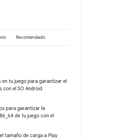
el juego
necesit
teclado
jugar
rio
Recomendado
No obligatorio
Obligato
 en tu juego para garantizar el
s con el SO Android
s para garantizar la
86_64 de tu juego con el
el tamaño de carga a Play