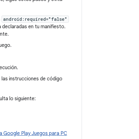
a
android:required="false"
ya declaradas en tu manifiesto.
nte.
uego.
.
ecución.
a las instrucciones de código
ta lo siguiente:
ra Google Play Juegos para PC