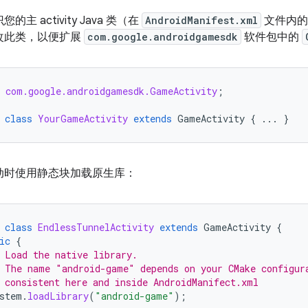
的主 activity Java 类（在
AndroidManifest.xml
文件内
改此类，以便扩展
com.google.androidgamesdk
软件包中的
com.google.androidgamesdk.GameActivity
;
class
YourGameActivity
extends
GameActivity
{
...
}
动时使用静态块加载原生库：
class
EndlessTunnelActivity
extends
GameActivity
{
ic
{
 Load the native library.
 The name "android-game" depends on your CMake configur
 consistent here and inside AndroidManifect.xml
stem
.
loadLibrary
(
"android-game"
);