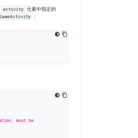
的
activity
元素中指定的
GameActivity
：
ation, must be