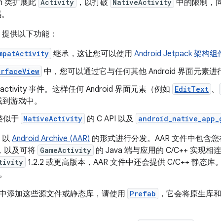
tlin 类扩展此
Activity
，以打破
NativeActivity
中的限制，
码。
提供以下功能：
mpatActivity
继承，这让您可以使用
Android Jetpack 架构组
urfaceView
中，您可以通过它与任何其他 Android 界面元素
a activity 事件。这样任何 Android 界面元素（例如
EditText
、
成到游戏中。
类似于
NativeActivity
的 C API 以及
android_native_app_
以
Android Archive (AAR)
的形式进行分发。AAR 文件中包含
类，以及可将
GameActivity
的 Java 端与应用的 C/C++ 实现相
tivity
1.2.2 或更高版本，AAR 文件中还会提供 C/C++ 
。
中添加这些源文件或静态库，请使用
Prefab
，它会将原生库