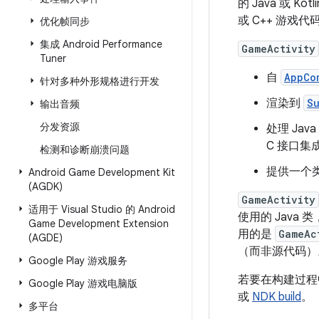
的 Java 或 Ko
或 C++ 游戏代
优化帧同步
集成 Android Performance
GameActivity
Tuner
自
AppCo
针对多种外形规格进行开发
渲染到
S
输出音频
分发资源
处理 Jav
C 接口集
检测和诊断崩溃问题
提供一个
Android Game Development Kit
(AGDK)
GameActivity
适用于 Visual Studio 的 Android
使用的 Java 
Game Development Extension
用的是
GameAc
(AGDE)
（而非源代码）
Google Play 游戏服务
若要在构建过程
Google Play 游戏电脑版
或
NDK build
。
多平台