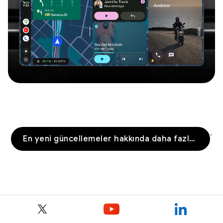
.
En yeni güncellemeler hakkında daha fazla bilgiyi burada bulabilirsiniz