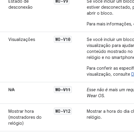
WO-V9
Estado de
Se você incluir um bloc
desconexão
estiver desconectado, 
abrir o bloco.
Para mais informações,
WO-V10
Visualizações
Se você incluir um bloc
visualização para ajudar
conteúdo mostrado no 
relógio e no smartphon
Para conferir as especi
visualização, consulte
D
WO-V11
N/A
Esse não é mais um requ
Wear OS.
WO-V12
Mostrar hora
Mostrar a hora do dia 
(mostradores do
relógio.
relógio)