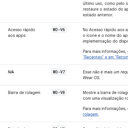
último uso, como pelo s
restaure o estado do a
estado anterior.
WO-V6
Acesso rápido
No Acesso rápido aos a
aos apps
o ícone e o nome do ap
implementação do dispo
Para mais informações,
"Recentes" e em "Retom
WO-V7
N/A
Esse não é mais um requ
Wear OS.
WO-V8
Barra de rolagem
Mostre a barra de rola
com uma visualização ro
Para mais informações,
rolagem
.