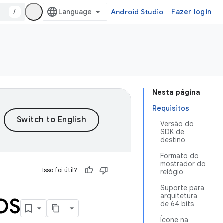
/
Android Studio
Fazer login
Nesta página
Requisitos
Versão do
SDK de
destino
Formato do
mostrador do
Isso foi útil?
relógio
Suporte para
arquitetura
 OS
de 64 bits
Ícone na