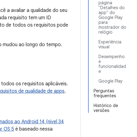
página
"Detalhes do
cê a avaliar a qualidade do seu
app" do
ada requisito tem um ID
Google Play
para
to de todos os requisitos pode
mostrador do
relógio
Experiência
ão mudou ao longo do tempo.
visual
Desempenho
e
funcionalidad
e
Google Play
todos os requisitos aplicáveis.
equisitos de qualidade de apps
.
Perguntas
frequentes
Histórico de
versões
nados ao Android 14 (nível 34
r OS 5
é baseado nessa