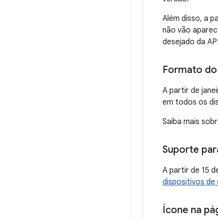
Além disso, a p
não vão aparece
desejado da API
Formato do 
A partir de jan
em todos os di
Saiba mais sob
Suporte para
A partir de 15
dispositivos de 
Ícone na pá