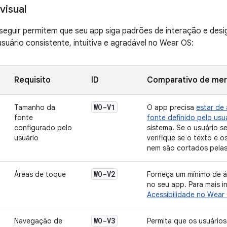
visual
 seguir permitem que seu app siga padrões de interação e desi
usuário consistente, intuitiva e agradável no Wear OS:
Requisito
ID
Comparativo de me
WO-V1
Tamanho da
O app precisa
estar de
fonte
fonte definido pelo usu
configurado pelo
sistema. Se o usuário s
usuário
verifique se o texto e 
nem são cortados pelas
WO-V2
Áreas de toque
Forneça um mínimo de á
no seu app. Para mais i
Acessibilidade no Wear
WO-V3
Navegação de
Permita que os usuários