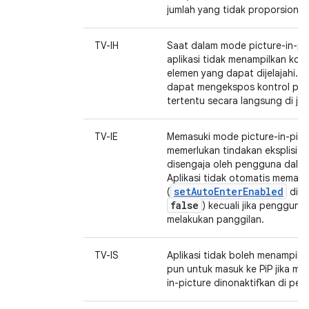
jumlah yang tidak proporsional.
TV-IH
Saat dalam mode picture-in-pic
aplikasi tidak menampilkan kont
elemen yang dapat dijelajahi. Ap
dapat mengekspos kontrol pe
tertentu secara langsung di jen
TV-IE
Memasuki mode picture-in-pict
memerlukan tindakan eksplisit 
disengaja oleh pengguna dalam 
Aplikasi tidak otomatis memasuk
setAutoEnterEnabled
(
dite
false
) kecuali jika penggun
melakukan panggilan.
TV-IS
Aplikasi tidak boleh menampilk
pun untuk masuk ke PiP jika mo
in-picture dinonaktifkan di per