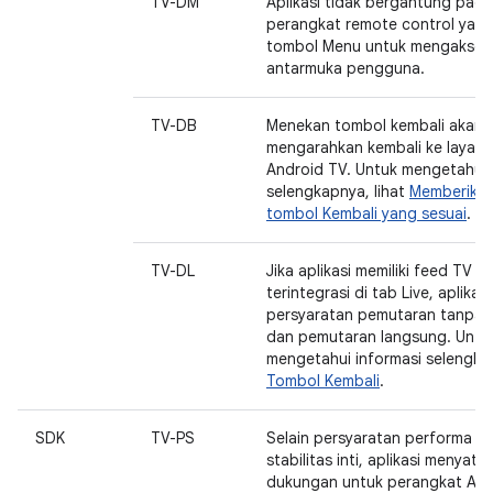
TV-DM
Aplikasi tidak bergantung pada
perangkat remote control yang 
tombol Menu untuk mengakses 
antarmuka pengguna.
TV-DB
Menekan tombol kembali akan
mengarahkan kembali ke layar 
Android TV. Untuk mengetahui 
selengkapnya, lihat
Memberikan
tombol Kembali yang sesuai
.
TV-DL
Jika aplikasi memiliki feed TV li
terintegrasi di tab Live, aplika
persyaratan pemutaran tanpa
dan pemutaran langsung. Untu
mengetahui informasi selengkap
Tombol Kembali
.
SDK
TV-PS
Selain persyaratan performa d
stabilitas inti, aplikasi menyata
dukungan untuk perangkat And