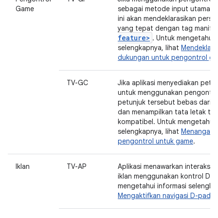
Game
sebagai metode input utamanya
ini akan mendeklarasikan persy
yang tepat dengan tag manife
feature>
. Untuk mengetahui 
selengkapnya, lihat
Mendeklara
dukungan untuk pengontrol g
TV-GC
Jika aplikasi menyediakan petun
untuk menggunakan pengontro
petunjuk tersebut bebas dari 
dan menampilkan tata letak to
kompatibel. Untuk mengetahui 
selengkapnya, lihat
Menangani
pengontrol untuk game
.
Iklan
TV-AP
Aplikasi menawarkan interaksi 
iklan menggunakan kontrol D-p
mengetahui informasi selengkap
Mengaktifkan navigasi D-pad
.