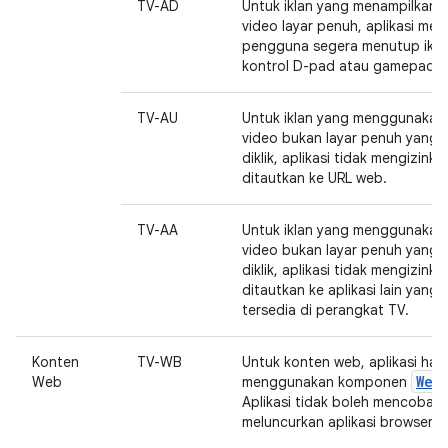
TV-AD
Untuk iklan yang menampilkan i
video layar penuh, aplikasi me
pengguna segera menutup ikl
kontrol D-pad atau gamepad.
TV-AU
Untuk iklan yang menggunakan 
video bukan layar penuh yang 
diklik, aplikasi tidak mengizinka
ditautkan ke URL web.
TV-AA
Untuk iklan yang menggunakan 
video bukan layar penuh yang 
diklik, aplikasi tidak mengizinka
ditautkan ke aplikasi lain yang 
tersedia di perangkat TV.
Konten
TV-WB
Untuk konten web, aplikasi han
Web
Web
menggunakan komponen
Aplikasi tidak boleh mencoba
meluncurkan aplikasi browser w