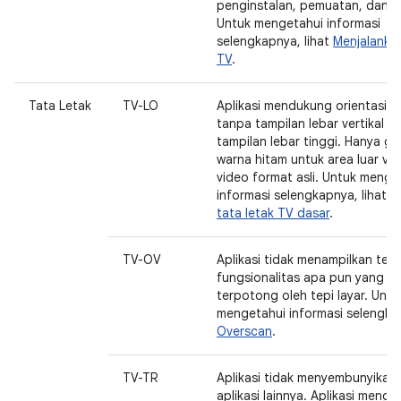
penginstalan, pemuatan, dan p
Untuk mengetahui informasi
selengkapnya, lihat
Menjalankan
TV
.
Tata Letak
TV-LO
Aplikasi mendukung orientasi l
tanpa tampilan lebar vertikal a
tampilan lebar tinggi. Hanya g
warna hitam untuk area luar vi
video format asli. Untuk menge
informasi selengkapnya, lihat
M
tata letak TV dasar
.
TV-OV
Aplikasi tidak menampilkan tek
fungsionalitas apa pun yang s
terpotong oleh tepi layar. Untu
mengetahui informasi selengkap
Overscan
.
TV-TR
Aplikasi tidak menyembunyikan
aplikasi lainnya. Aplikasi mengis