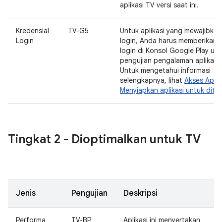
aplikasi TV versi saat ini.
Kredensial
TV-G5
Untuk aplikasi yang mewajibka
Login
login, Anda harus memberikan k
login di Konsol Google Play un
pengujian pengalaman aplikasi
Untuk mengetahui informasi
selengkapnya, lihat
Akses Aplika
Menyiapkan aplikasi untuk ditin
Tingkat 2 - Dioptimalkan untuk TV
Jenis
Pengujian
Deskripsi
Performa
TV-BP
Aplikasi ini menyertakan