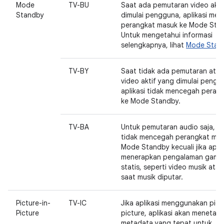
Mode
TV-BU
Saat ada pemutaran video akti
Standby
dimulai pengguna, aplikasi me
perangkat masuk ke Mode Sta
Untuk mengetahui informasi
selengkapnya, lihat
Mode Stan
TV-BY
Saat tidak ada pemutaran atau
video aktif yang dimulai pengg
aplikasi tidak mencegah peran
ke Mode Standby.
TV-BA
Untuk pemutaran audio saja, ap
tidak mencegah perangkat mas
Mode Standby kecuali jika aplik
menerapkan pengalaman gamb
statis, seperti video musik ata
saat musik diputar.
Picture-in-
TV-IC
Jika aplikasi menggunakan pict
Picture
picture, aplikasi akan menetap
metadata yang tepat untuk