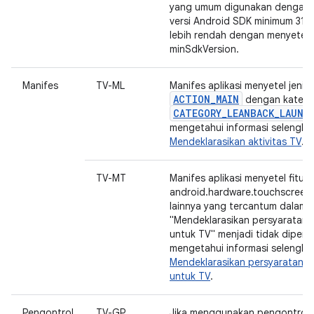
yang umum digunakan dengan 
versi Android SDK minimum 31 
lebih rendah dengan menyetel n
minSdkVersion.
Manifes
TV-ML
Manifes aplikasi menyetel jenis 
ACTION_MAIN
dengan katego
CATEGORY_LEANBACK_LAUNC
mengetahui informasi selengkap
Mendeklarasikan aktivitas TV
.
TV-MT
Manifes aplikasi menyetel fitur
android.hardware.touchscreen
lainnya yang tercantum dalam
"Mendeklarasikan persyaratan 
untuk TV" menjadi tidak diperl
mengetahui informasi selengkap
Mendeklarasikan persyaratan 
untuk TV
.
Pengontrol
TV-GP
Jika menggunakan pengontrol