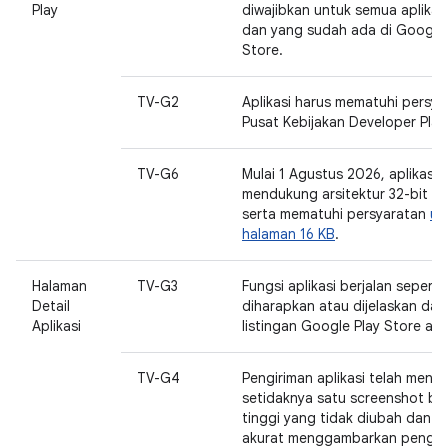
Play
diwajibkan untuk semua aplikas
dan yang sudah ada di Google 
Store.
TV-G2
Aplikasi harus mematuhi persya
Pusat Kebijakan Developer Play
TV-G6
Mulai 1 Agustus 2026, aplikasi 
mendukung arsitektur 32-bit da
serta mematuhi persyaratan
uk
halaman 16 KB
.
Halaman
TV-G3
Fungsi aplikasi berjalan seperti
Detail
diharapkan atau dijelaskan dal
Aplikasi
listingan Google Play Store apli
TV-G4
Pengiriman aplikasi telah meng
setidaknya satu screenshot ber
tinggi yang tidak diubah dan s
akurat menggambarkan penga