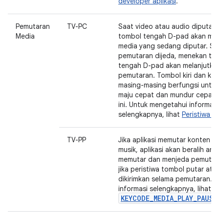
developer aplikasi
.
Pemutaran
TV-PC
Saat video atau audio diputar
Media
tombol tengah D-pad akan me
media yang sedang diputar. Sa
pemutaran dijeda, menekan to
tengah D-pad akan melanjutka
pemutaran. Tombol kiri dan ka
masing-masing berfungsi untu
maju cepat dan mundur cepat 
ini. Untuk mengetahui informasi
selengkapnya, lihat
Peristiwa m
TV-PP
Jika aplikasi memutar konten v
musik, aplikasi akan beralih ant
memutar dan menjeda pemutar
jika peristiwa tombol putar ata
dikirimkan selama pemutaran. 
informasi selengkapnya, lihat
KEYCODE_MEDIA_PLAY_PAUSE