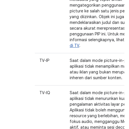
mengategorikan penggunaan pi
picture ke salah satu jenis pe
yang diizinkan. Objek ini juga
mendeklarasikan judul dan subj
secara akurat merepresentasik
penggunaan PIP ini. Untuk men
informasi selengkapnya, lihat
M
di TV
.
TV-IP
Saat dalam mode picture-in-pic
aplikasi tidak menampilkan mat
atau iklan yang bukan merupak
inheren dari sumber konten.
TV-IQ
Saat dalam mode picture-in-pic
aplikasi tidak menurunkan kuali
pengalaman aktivitas layar penu
Aplikasi tidak boleh mengguna
resource yang berlebihan, meng
fokus audio, mengganggu Med
aktif, atau meminta sesi decod