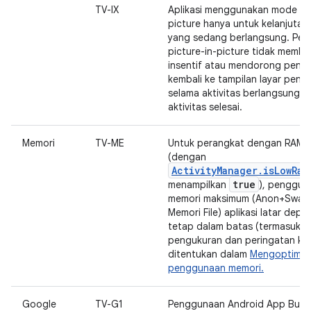
TV-IX
Aplikasi menggunakan mode pic
picture hanya untuk kelanjutan 
yang sedang berlangsung. Pe
picture-in-picture tidak membe
insentif atau mendorong peng
kembali ke tampilan layar penuh
selama aktivitas berlangsung a
aktivitas selesai.
Memori
TV-ME
Untuk perangkat dengan RAM 
(dengan
ActivityManager.isLowRam
true
menampilkan
), penggun
memori maksimum (Anon+Swap +
Memori File) aplikasi latar depa
tetap dalam batas (termasuk 
pengukuran dan peringatan kh
ditentukan dalam
Mengoptimal
penggunaan memori.
Google
TV-G1
Penggunaan Android App Bund