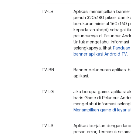
TV-LB
Aplikasi menampilkan banner u
penuh 320x180 piksel dan ikon 
berukuran minimal 160x160 piks
kepadatan xhdpi) sebagai ikon
peluncurnya di Peluncur Androi
Untuk mengetahui informasi
selengkapnya, lihat
Panduan ik
banner aplikasi Android TV
.
TV-BN
Banner peluncuran aplikasi ber
aplikasi.
TV-LG
Jika berupa game, aplikasi aka
baris Game di Peluncur Android
mengetahui informasi selengkap
Menampilkan game di layar uta
TV-LS
Aplikasi berjalan dengan lanca
pesan error, termasuk selama