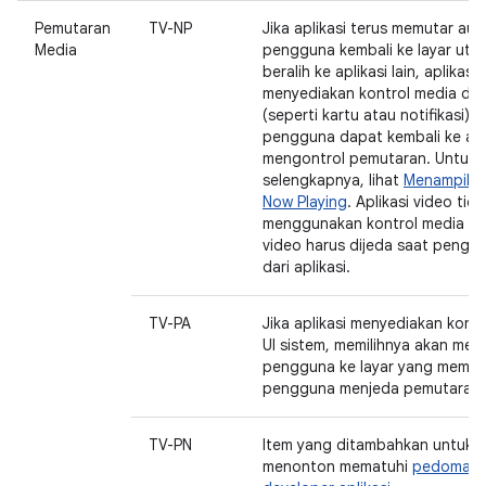
Pemutaran
TV-NP
Jika aplikasi terus memutar aud
Media
pengguna kembali ke layar uta
beralih ke aplikasi lain, aplikasi i
menyediakan kontrol media di U
(seperti kartu atau notifikasi) 
pengguna dapat kembali ke apl
mengontrol pemutaran. Untuk i
selengkapnya, lihat
Menampilka
Now Playing
. Aplikasi video tid
menggunakan kontrol media ini
video harus dijeda saat penggu
dari aplikasi.
TV-PA
Jika aplikasi menyediakan kontr
UI sistem, memilihnya akan men
pengguna ke layar yang memun
pengguna menjeda pemutaran.
TV-PN
Item yang ditambahkan untuk m
menonton mematuhi
pedoman 