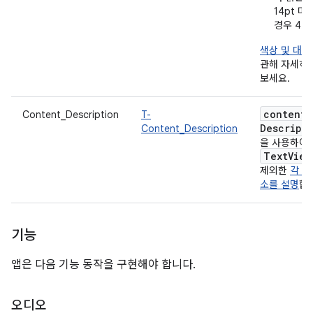
14pt 미
경우 4.5:
색상 및 대비
관해 자세히
보세요.
content
Content_Description
T-
Descript
Content_Description
을 사용하여
Text
View
제외한
각 UI
소를 설명
합
기능
앱은 다음 기능 동작을 구현해야 합니다.
오디오