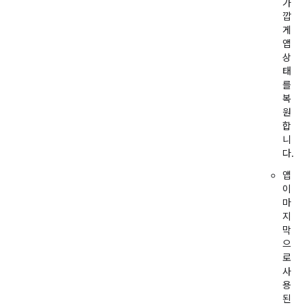
가
깝
게
앱
상
태
를
복
원
합
니
다.
앱
이
마
지
막
으
로
사
용
된