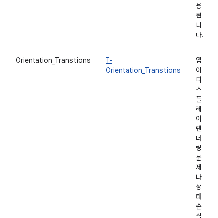
용
됩
니
다.
Orientation_Transitions
T-
앱
Orientation_Transitions
이
디
스
플
레
이
렌
더
링
문
제
나
상
태
손
실