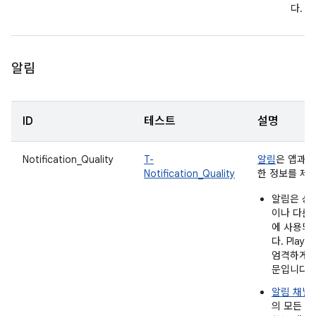
다.
알림
ID
테스트
설명
Notification_Quality
T-
알림
은 앱과 
Notification_Quality
한 정보를 제
알림은 상
이나 다른
에 사용되
다. Play
엄격하게 
문입니다.
알림 채널
의 모든 