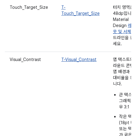
Touch_Target_Size
T-
터치 영역은
Touch_Target_Size
48dp입니다
Material
Design
레이
웃 및 서체
가
드라인을 참
세요.
Visual_Contrast
T-Visual_Contrast
앱 텍스트와
라운드 콘텐
앱 배경과 다
대비율을 유
니다.
큰 텍스트
그래픽의
우 3:1
작은 텍
(18pt 미
또는 텍
가 굵은 