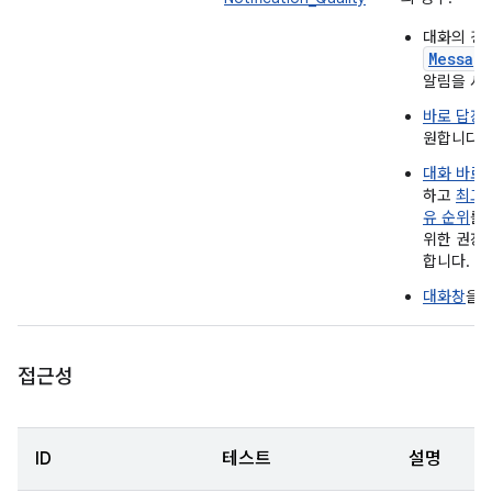
대화의 경
Messag
알림을 사
바로 답장
원합니다.
대화 바로
하고
최고의
유 순위
를
위한 권장
합니다.
대화창
을 
접근성
ID
테스트
설명