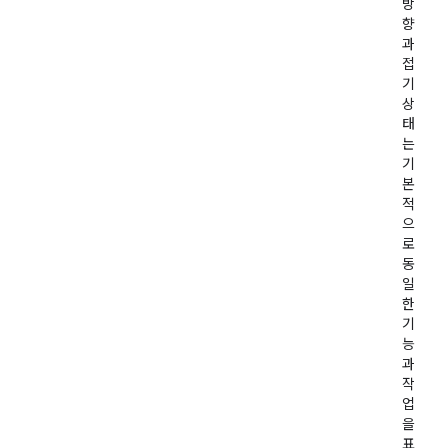
방
향
과
접
기
상
태
는
기
본
적
으
로
동
일
한
기
능
과
작
업
을
표