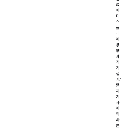
없
이
디
스
플
레
이
방
향
과
기
기
접
기/
펼
치
기
사
이
의
빠
른