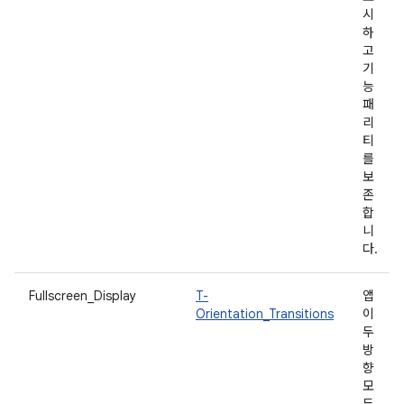
시
하
고
기
능
패
리
티
를
보
존
합
니
다.
Fullscreen_Display
T-
앱
Orientation_Transitions
이
두
방
향
모