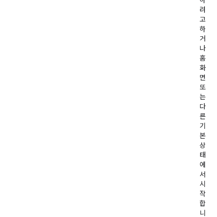
하
려
고
하
거
나
홈
화
면
또
는
다
른
기
본
상
태
에
서
시
작
합
니