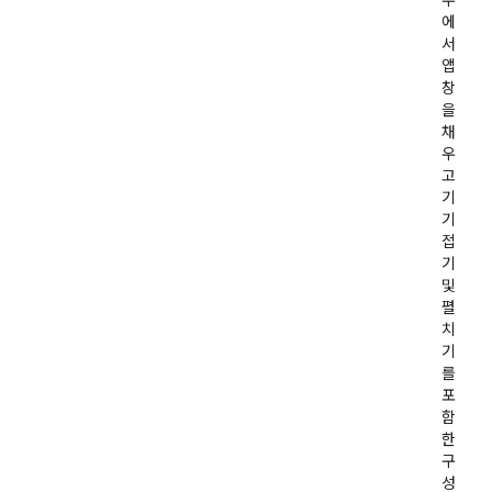
두
에
서
앱
창
을
채
우
고
기
기
접
기
및
펼
치
기
를
포
함
한
구
성