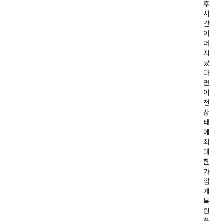
후
시
간
이
더
지
났
다
면
이
전
상
태
에
최
대
한
가
깝
게
복
원