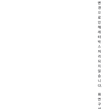
변
경
으
로
인
해
레
터
박
스
처
리
되
지
않
습
니
다.
화
면
구