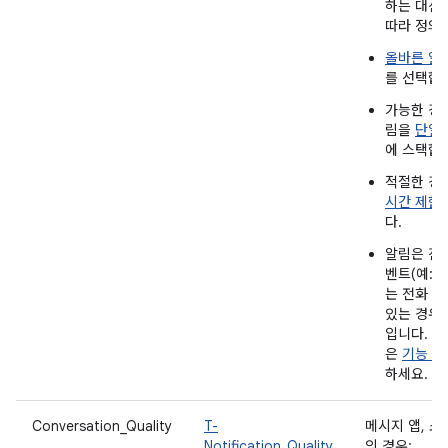
하는 대신
따라 정의
올바른 알
를 선택합
가능한 경
림을
단일 
에 스택합
적절한 경
시간 제한
다.
알림은 진
벤트(예: 
는 전화 통
있는 경우
입니다. 
은
기능 섹
하세요.
Conversation_Quality
T-
메시지 앱, 소
Notification_Quality
의 경우: