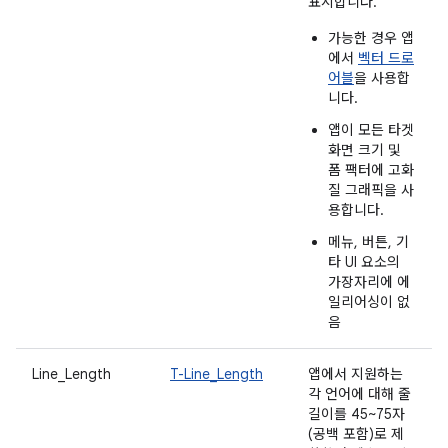
표시합니다.
가능한 경우 앱
에서
벡터 드로
어블
을 사용합
니다.
앱이 모든 타겟
화면 크기 및
폼 팩터에 고화
질 그래픽을 사
용합니다.
메뉴, 버튼, 기
타 UI 요소의
가장자리에 에
일리어싱이 없
음
Line_Length
T-Line_Length
앱에서 지원하는
각 언어에 대해 줄
길이를 45~75자
(공백 포함)로 제