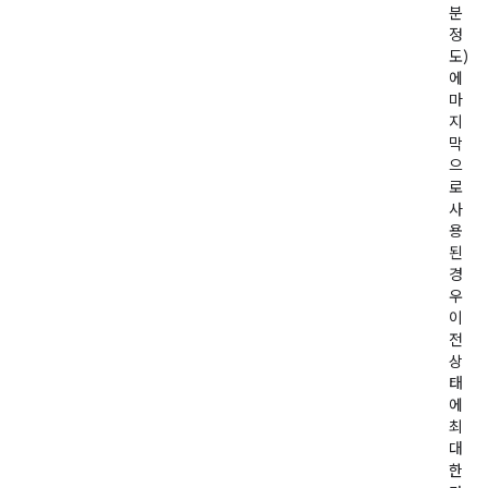
분
정
도)
에
마
지
막
으
로
사
용
된
경
우
이
전
상
태
에
최
대
한