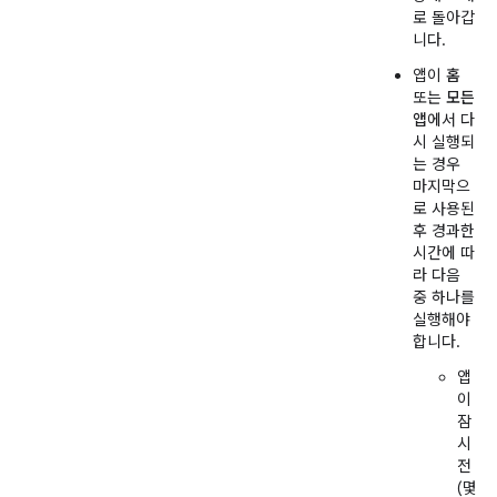
로 돌아갑
니다.
앱이
홈
또는
모든
앱
에서 다
시 실행되
는 경우
마지막으
로 사용된
후 경과한
시간에 따
라 다음
중 하나를
실행해야
합니다.
앱
이
잠
시
전
(몇