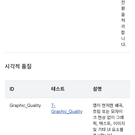
전
환
을
처
리
합
니
다.
시각적 품질
ID
테스트
설명
Graphic_Quality
T-
앱이 현저한 왜곡,
Graphic_Quality
흐림 또는 모자이
크 현상 없이 그래
픽, 텍스트, 이미지
및 기타 UI 요소를