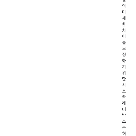
성
의
미
세
한
차
이
를
보
정
하
기
위
한
사
소
한
레
터
박
스
는
허