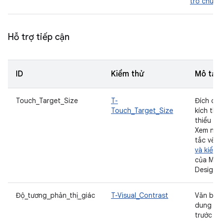
trò chuy
Hỗ trợ tiếp cận
ID
Kiểm thử
Mô tả
Touch_Target_Size
T-
Đích ch
Touch_Target_Size
kích thư
thiểu là
Xem ng
tắc về
B
và kiểu
của Mat
Design.
Độ_tương_phản_thị_giác
T-Visual_Contrast
Văn bản
dung tr
trước c