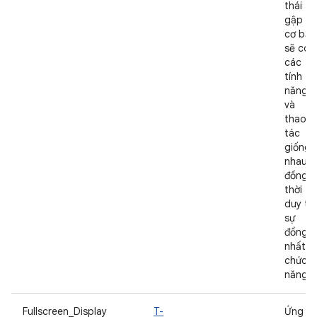
thái
gập về
cơ bản
sẽ có
các
tính
năng
và
thao
tác
giống
nhau,
đồng
thời
duy trì
sự
đồng
nhất v
chức
năng.
Fullscreen_Display
T-
Ứng