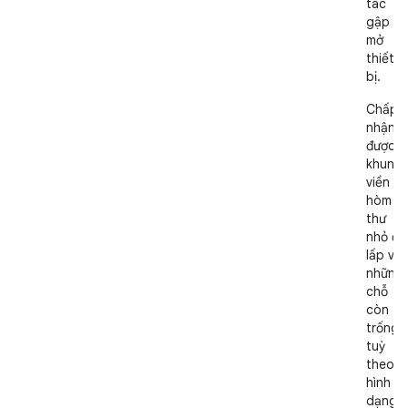
tác
gập và
mở
thiết
bị.
Chấp
nhận
được
khung
viền
hòm
thư
nhỏ để
lấp và
những
chỗ
còn
trống
tuỳ
theo
hình
dạng