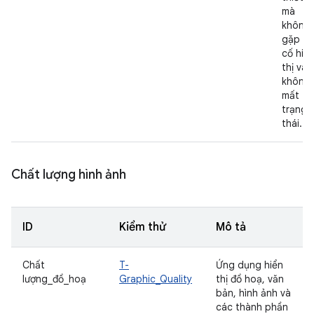
mà
không
gặp sự
cố hiể
thị và
không
mất
trạng
thái.
Chất lượng hình ảnh
ID
Kiểm thử
Mô tả
Chất
T-
Ứng dụng hiển
lượng_đồ_hoạ
Graphic_Quality
thị đồ hoạ, văn
bản, hình ảnh và
các thành phần