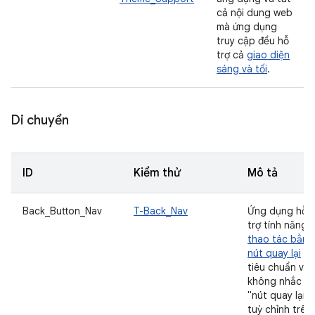
cả nội dung web
mà ứng dụng
truy cập đều hỗ
trợ cả
giao diện
sáng và tối
.
Di chuyển
ID
Kiểm thử
Mô tả
Back_Button_Nav
T-Back_Nav
Ứng dụng hỗ
trợ tính năng
thao tác bằng
nút quay lại
tiêu chuẩn và
không nhắc
"nút quay lại"
tuỳ chỉnh trên