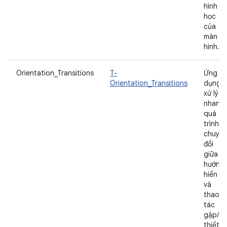
hình
học
của
màn
hình.
Orientation_Transitions
T-
Ứng
Orientation_Transitions
dụng
xử lý
nhanh
quá
trình
chuyể
đổi
giữa
hướng
hiển th
và
thao
tác
gập/m
thiết b