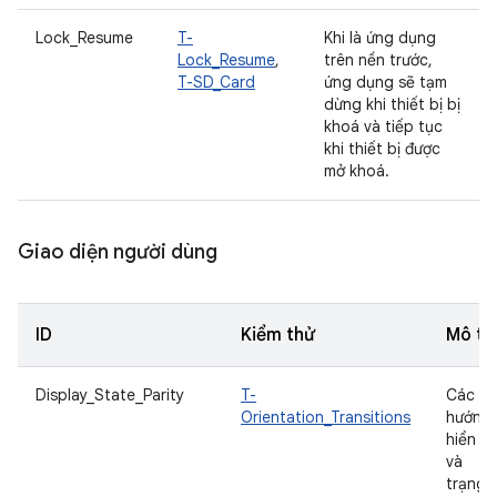
Lock_Resume
T-
Khi là ứng dụng
Lock_Resume
,
trên nền trước,
T-SD_Card
ứng dụng sẽ tạm
dừng khi thiết bị bị
khoá và tiếp tục
khi thiết bị được
mở khoá.
Giao diện người dùng
ID
Kiểm thử
Mô tả
Display_State_Parity
T-
Các
Orientation_Transitions
hướng
hiển th
và
trạng