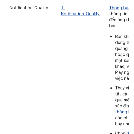
Notification_Quality
T-
Thông báo
c
Notification_Quality
thông tin có
đến ứng dụn
bạn.
Bạn khôn
dùng thô
quảng cá
hoặc quả
một sản 
khác, vì 
Play ngh
việc này.
Thay vì p
tất cả t
qua một 
xác định
thông bá
các phươ
hay nhất.
Chọn
đún