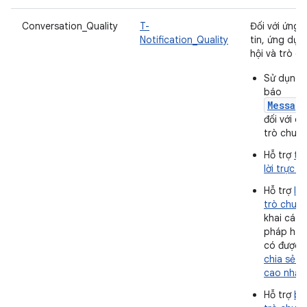
Conversation_Quality
T-
Đối với ứng
Notification_Quality
tin, ứng dụ
hội và trò c
Sử dụng 
báo
Messag
đối với c
trò chuyệ
Hỗ trợ
th
lời trực t
Hỗ trợ
lối
trò chuy
khai các
pháp hay
có được
chia sẻ tr
cao nhất
.
Hỗ trợ
bo