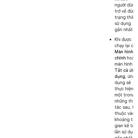
người dùng
trở về đúng
trạng thái
sử dụng
gần nhất.
Khi được
chạy lại qu
Màn hình
chính
hoặc
màn hình
Tất cả ứng
dụng
, ứng
dụng sẽ
thực hiện
một trong
những thao
tác sau, tu
thuộc vào
khoảng thờ
gian kể từ
lần sử dụng