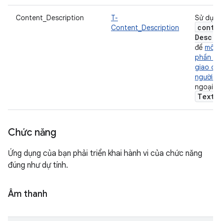
Content_Description
T-
Sử dụn
conte
Content_Description
Descri
để
mô t
phần tử
giao di
người d
ngoại t
Text
V
Chức năng
Ứng dụng của bạn phải triển khai hành vi của chức năng
đúng như dự tính.
Âm thanh