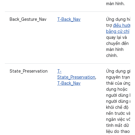
màn hình.
Back_Gesture_Nav
T-Back_Nav
Ứng dụng hỗ
trợ
điều hướng
bằng cử chỉ
đ
quay lại và
chuyển đến
màn hình
chính.
State_Preservation
T-
Ứng dụng giữ
State_Preservation
,
nguyên trạng
T-Back_Nav
thái của ứng
dụng hoặc
người dùng khi
người dùng rời
khỏi chế độ
nền trước và
ngăn việc vô
tình mất dữ
liệu do thao