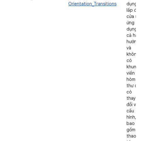
Orientation_Transitions
dụng
lấp đầ
cửa sổ
ứng
dụng ở
cả hai
hướng
và
không
có
khung
viền
hòm
thư do
có
thay
đổi về
cấu
hình,
bao
gồm c
thao