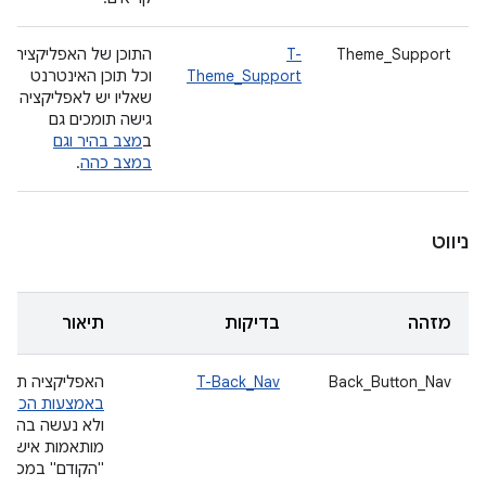
Theme_Support
T-
התוכן של האפליקציה
Theme_Support
וכל תוכן האינטרנט
שאליו יש לאפליקציה
גישה תומכים גם
ב
מצב בהיר וגם
במצב כהה
.
ניווט
מזהה
בדיקות
תיאור
Back_Button_Nav
T-Back_Nav
האפליקציה תומכ
באמצעות הכפתו
ולא נעשה בה שי
מותאמות אישית 
"הקודם" במסך.