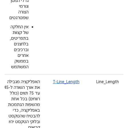
גדלי המסך
וגורמי
הצורה
שמטרגטים
אין החלקה
של קצוות
בתפריטים,
בלחצנים
וברכיבים
אחרים
בממשק
המשתמש
Line_Length
T-Line_Length
האפליקציה מגבילה
את אורך השורה ל-45
עד 75 תווים (כולל
רווחים) בכל אחת
מהשפות הנתמכות
באפליקציה, כדי
להבטיח שהטקסט
ובלוקי הטקסט יהיו
קריאים.