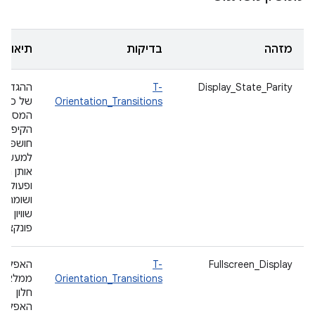
מזהה
בדיקות
תיאור
Display_State_Parity
T-
ההגדרות
Orientation_Transitions
של כיווני
המסך ומ
הקיפול
חושפות
למעשה 
אותן תכו
ופעולות,
ושומרות
שוויון
פונקציונל
Fullscreen_Display
T-
האפליקצ
Orientation_Transitions
ממלאת 
חלון
האפליקצ