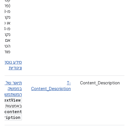
קטן
(פחות
מ-18
נקודות
או פחו
מ-14
נקודות
אם
הטקס
מודגש
מידע נוסף ע
וניגודיות
Content_Description
T-
תיאור של כל 
Content_Description
בממשק
המשתמש
, ל
Text
View
באמצעות
content
scription