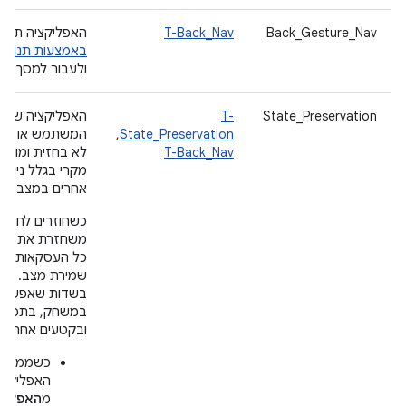
Back_Gesture_Nav
T-Back_Nav
האפליקציה תומכ
באמצעות תנועות
ולעבור למסך הב
State_Preservation
T-
האפליקציה שומ
State_Preservation
,
המשתמש או האפ
T-Back_Nav
לא בחזית ומונעת
מקרי בגלל ניווט 
אחרים במצב של
כשחוזרים לחזית
משחזרת את המ
כל העסקאות התל
שמירת מצב. לדוג
בשדות שאפשר ל
במשחק, בתפריטי
ובקטעים אחרים 
כשממשיכ
האפליקצי
מ
האפליק