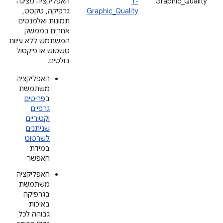
Graphic_Quality
T-
האפליקציה מציגה
Graphic_Quality
גרפיקה, טקסט,
תמונות ואלמנטים
אחרים בממשק
המשתמש ללא עיוות,
טשטוש או פיקסול
בולטים.
האפליקציה
משתמשת
ב
פריטים
גרפיים
וקטוריים
שניתנים
לשרטוט
במידת
האפשר
האפליקציה
משתמשת
בגרפיקה
באיכות
גבוהה לכל