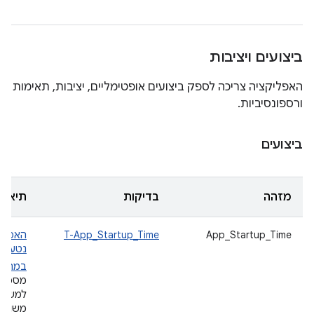
ביצועים ויציבות
האפליקציה צריכה לספק ביצועים אופטימליים, יציבות, תאימות
ורספונסיביות.
ביצועים
מזהה
בדיקות
תיאור
App_Startup_Time
T-App_Startup_Time
האפליק
נטענת
במהירו
מספק
למשת
משוב 