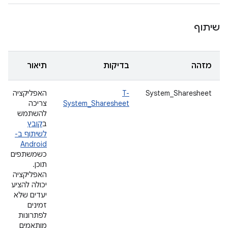
שיתוף
מזהה
בדיקות
תיאור
System_Sharesheet
T-
האפליקציה
System_Sharesheet
צריכה
להשתמש
ב
קובץ
לשיתוף ב-
Android
כשמשתפים
תוכן.
האפליקציה
יכולה להציע
יעדים שלא
זמינים
לפתרונות
מותאמים