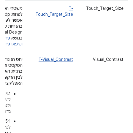
Touch_Target_Size
T-
משטחי המגע
Touch_Target_Size
אפשר לעיין
בהנחיות של
erial Design
בנושא
פריסה
וטיפוגרפיה
.
Visual_Contrast
T-Visual_Contrast
יחס הניגודיות 
הטקסט והתוכ
בחזית האפלי
לבין הרקע ש
האפליקציה הו
‫3:1
לטקס
ולגרפי
גדולים
‫4.5:1
לטקס