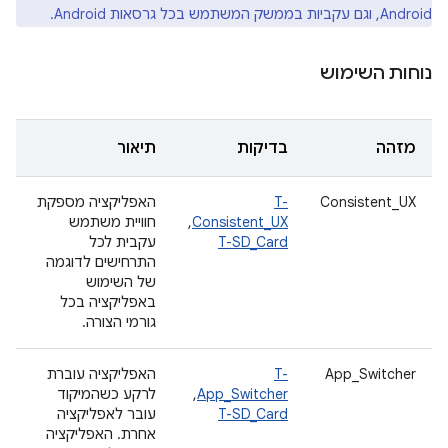
Android, וגם עקביות בממשק המשתמש בכל גרסאות Android.
נוחות השימוש
מזהה
בדיקות
תיאור
Consistent_UX
T-
האפליקציה מספקת
Consistent_UX
,
חוויית משתמש
T-SD_Card
עקבית לכל
התרחישים לדוגמה
של השימוש
באפליקציה בכל
גורמי הצורה.
App_Switcher
T-
האפליקציה עוברת
App_Switcher
,
לרקע כשהמיקוד
T-SD_Card
עובר לאפליקציה
אחרת. האפליקציה