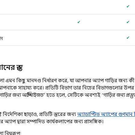
✔
✔
✔
াব
✔
নের স্তর
লো এমন কিছু মানদণ্ড নির্ধারণ করে, যা আপনার অ্যাপ গাড়ির জন্য কী
আপনাকে সাহায্য করে। প্রতিটি বিভাগ তার নিচের বিভাগগুলোর উপর ভি
গাড়ির জন্য অপ্টিমাইজড’
হতে হলে, সেটিকে অবশ্যই
‘গাড়ির জন্য প্রস্ত
।
ষ্ট নির্দেশিকা ছাড়াও, প্রতিটি স্তরের জন্য
অ্যাডাপ্টিভ অ্যাপের গুণমান 
 অ্যাপ দ্বারা সম্পাদিত কার্যকলাপের জন্য প্রাসঙ্গিক।
ো নিম্নরূপ: