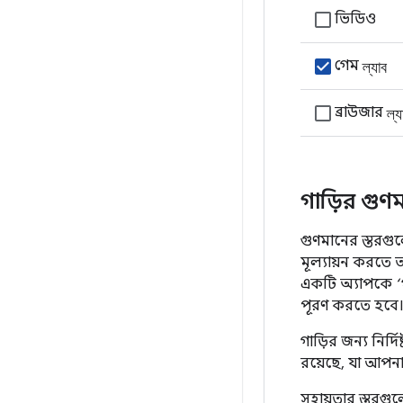
ভিডিও
ল্যাব
গেম
ল্য
ব্রাউজার
গাড়ির গুণমা
গুণমানের স্তরগু
মূল্যায়ন করতে 
একটি অ্যাপকে
‘
পূরণ করতে হবে
গাড়ির জন্য নির্দি
রয়েছে, যা আপনার
সহায়তার স্তরগুল