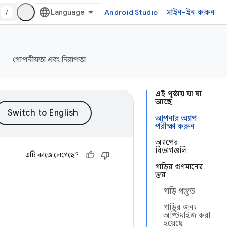
/
Android Studio
সাইন-ইন করুন
গোপনীয়তা এবং নিরাপত্তা
এই পৃষ্ঠায় যা যা
আছে
আপনার অ্যাপ
পরীক্ষা করুন
অ্যাপের
বিভাগগুলি
এটি কাজে লেগেছে?
গাড়ির গুণমানের
স্তর
গাড়ি প্রস্তুত
গাড়ির জন্য
অপ্টিমাইজ করা
হয়েছে