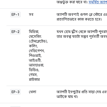
অন্তর্ভুক্ত করা যাবে না।
সমর্থিত অ্যা
EP-1
সব
অ্যাপটি অবশ্যই গুগল প্লে স্টোরে এর
প্রত্যাশিতভাবে কাজ করতে হবে।
EP-2
মিডিয়া,
যখন হোম স্ক্রীন থেকে অ্যাপটি পুনর
মেসেজিং
তার অবস্থা যতটা সম্ভব পূর্ববর্তী অব
(টেমপ্লেটেড),
কলিং,
নেভিগেশন,
পিওআই,
আইওটি,
আবহাওয়া,
ভিডিও,
গেমস,
ব্রাউজার
EP-3
খেলা
অ্যাপটি ইনপুটের প্রতি সাড়া দেয় এ
আটকে যায় না।