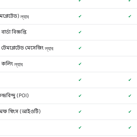
✔
✔
ল্যাব
েমপ্লেটেড)
✔
✔
র্তা বিজ্ঞপ্তি
✔
ল্যাব
 টেমপ্লেটেড মেসেজিং
✔
ল্যাব
- কলিং
✔
✔
✔
দ্রবিন্দু (POI)
✔
✔
 অফ থিংস (আইওটি)
✔
✔
✔
✔