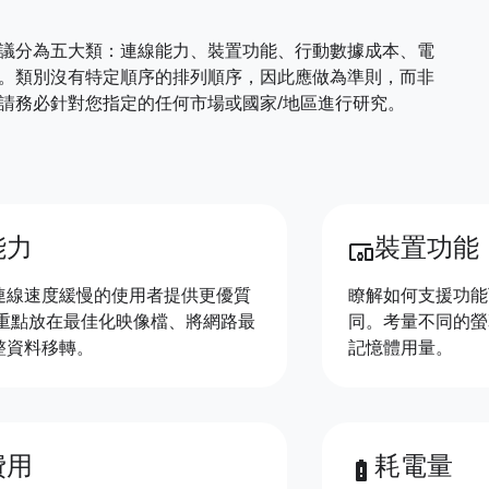
議分為五大類：連線能力、裝置功能、行動數據成本、電
。類別沒有特定順序的排列順序，因此應做為準則，而非
請務必針對您指定的任何市場或國家/地區進行研究。
能力
裝置功能
devices_other
連線速度緩慢的使用者提供更優質
瞭解如何支援功能
將重點放在最佳化映像檔、將網路最
同。考量不同的螢
整資料移轉。
記憶體用量。
費用
耗電量
battery_alert