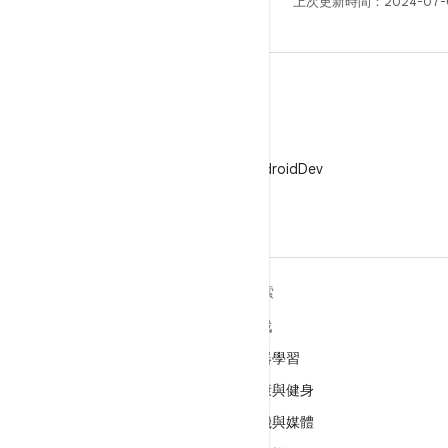
上次更新時間：2024-07-
X
在 X 中追蹤 @AndroidDev
深入瞭解 ANDROID
探索
Android
遊戲
企業專用 Android
機器學習
安全性
健康與健身
原始碼
相機與媒體