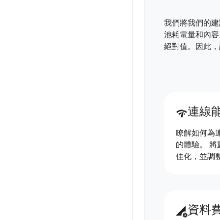
我們將我們的建
池耗電量和內容
絕對值。因此，
連線
network_check
瞭解如何為
的體驗。 
佳化，並調
資料
perm_data_setting