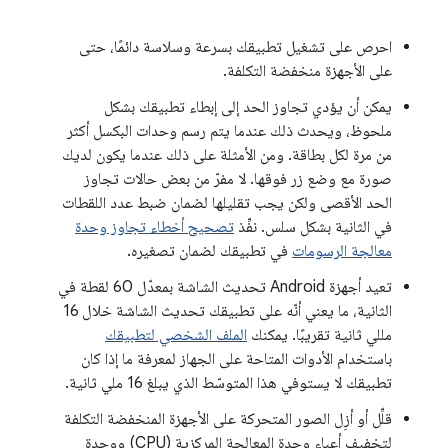
احرص على تشغيل تطبيقك بسرعة وسلاسة دائمًا، حتى
على الأجهزة منخفضة التكلفة.
يمكن أن يؤدي تجاوز الحد إلى إبطاء تطبيقك بشكل
ملحوظ، ويحدث ذلك عندما يتم رسم وحدات البكسل أكثر
من مرة لكل بطاقة. ومن الأمثلة على ذلك عندما يكون لديك
صورة مع وضع زر فوقها. لا مفرّ من بعض حالات تجاوز
الحد الأقصى ولكن يجب تقليلها لضمان ضبط عدد اللقطات
في الثانية بشكل سلس. نفِّذ
تصحيح أخطاء تجاوز وحدة
معالجة الرسومات
في تطبيقك لضمان تصغيره.
تعيد أجهزة Android تحديث الشاشة بمعدّل 60 لقطة في
الثانية، ما يعني أنّه على تطبيقك تحديث الشاشة خلال 16
مللي ثانية تقريبًا. يمكنك
الملف الشخصي لتطبيقك
باستخدام الأدوات المتاحة على الجهاز لمعرفة ما إذا كان
تطبيقك لا يستوفي هذا المتوسّط الذي يبلغ 16 ملي ثانية.
قلِّل أو أزِل الصور المتحركة على الأجهزة المنخفضة التكلفة
لتخفيف أعباء وحدة المعالجة المركزية (CPU) ووحدة