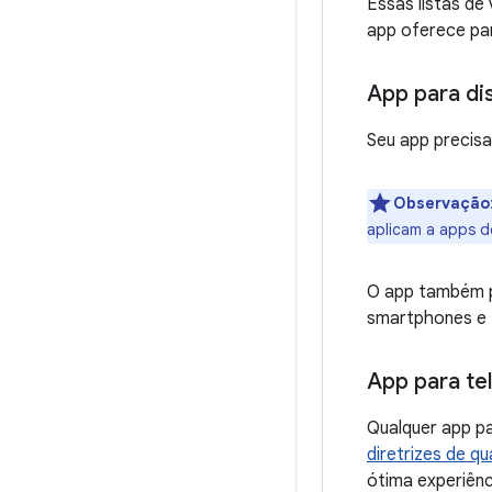
Essas listas de 
app oferece par
App para di
Seu app precisa
Observação
aplicam a apps d
O app também p
smartphones e 
App para te
Qualquer app p
diretrizes de q
ótima experiênc