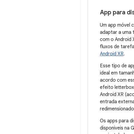
App para di
Um app móvel c
adaptar a uma 
com o Android 
fluxos de taref
Android XR
.
Esse tipo de ap
ideal em taman
acordo com ess
efeito letterbo
Android XR (ac
entrada externa
redimensionado
Os apps para d
disponíveis na 