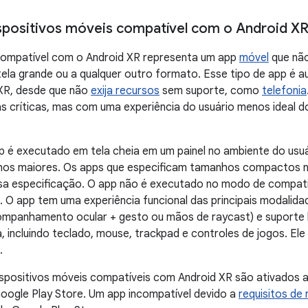
spositivos móveis compatível com o Android X
ompatível com o Android XR representa um app
móvel
que não
tela grande ou a qualquer outro formato. Esse tipo de app é
XR, desde que não
exija recursos
sem suporte, como
telefonia
as críticas, mas com uma experiência do usuário menos ideal 
p é executado em tela cheia em um painel no ambiente do usuá
hos maiores. Os apps que especificam tamanhos compactos 
a especificação. O app não é executado no modo de compatib
x. O app tem uma experiência funcional das principais modalid
ompanhamento ocular + gesto ou mãos de raycast) e suporte b
, incluindo teclado, mouse, trackpad e controles de jogos. El
.
ispositivos móveis compatíveis com Android XR são ativados
Google Play Store. Um app incompatível devido a
requisitos de