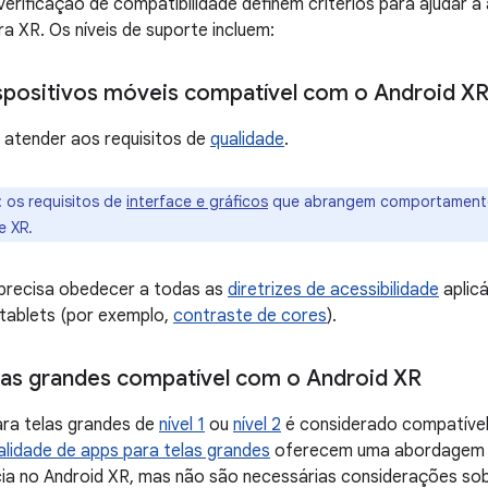
verificação de compatibilidade definem critérios para ajudar a 
a XR. Os níveis de suporte incluem:
spositivos móveis compatível com o Android X
 atender aos requisitos de
qualidade
.
:
os requisitos de
interface e gráficos
que abrangem comportamento
e XR.
recisa obedecer a todas as
diretrizes de acessibilidade
aplic
tablets (por exemplo,
contraste de cores
).
las grandes compatível com o Android XR
ara telas grandes de
nível 1
ou
nível 2
é considerado compatível
ualidade de apps para telas grandes
oferecem uma abordagem e
ia no Android XR, mas não são necessárias considerações sob