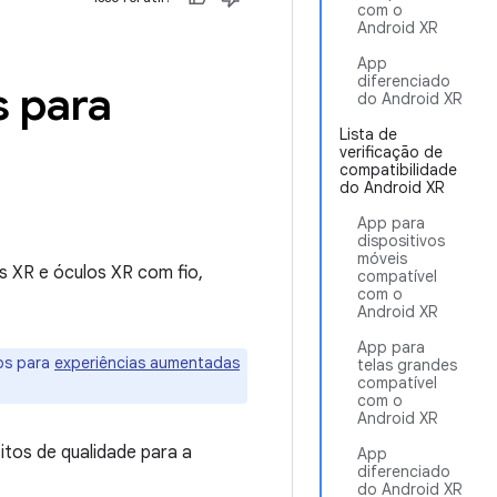
com o
Android XR
App
diferenciado
s para
do Android XR
Lista de
verificação de
compatibilidade
do Android XR
App para
dispositivos
móveis
s XR e óculos XR com fio,
compatível
com o
Android XR
App para
pps para
experiências aumentadas
telas grandes
compatível
com o
Android XR
itos de qualidade para a
App
diferenciado
do Android XR