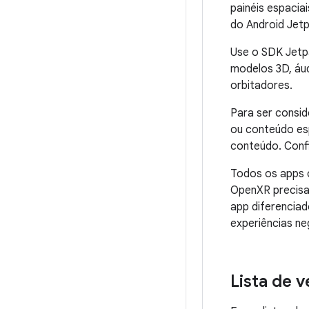
painéis espacia
do Android Jetp
Use o SDK Jetpa
modelos 3D, áud
orbitadores.
Para ser consid
ou conteúdo esp
conteúdo. Confi
Todos os apps 
OpenXR precisa
app diferenciad
experiências neg
Lista de 