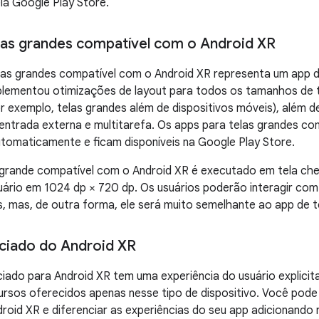
ela Google Play Store.
las grandes compatível com o Android XR
las grandes compatível com o Android XR representa um app 
plementou otimizações de layout para todos os tamanhos de t
or exemplo, telas grandes além de dispositivos móveis), além
 entrada externa e multitarefa. Os apps para telas grandes c
tomaticamente e ficam disponíveis na Google Play Store.
grande compatível com o Android XR é executado em tela chei
uário em 1024 dp × 720 dp. Os usuários poderão interagir co
, mas, de outra forma, ele será muito semelhante ao app de t
ciado do Android XR
iado para Android XR tem uma experiência do usuário explici
ursos oferecidos apenas nesse tipo de dispositivo. Você pod
roid XR e diferenciar as experiências do seu app adicionando