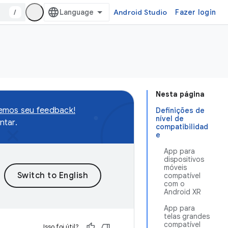
/
Android Studio
Fazer login
Nesta página
remos seu feedback!
Definições de
nível de
tar.
compatibilidad
e
App para
dispositivos
móveis
compatível
com o
Android XR
App para
telas grandes
compatível
Isso foi útil?