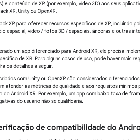
is) e conteúdo de XR (por exemplo, vídeo 3D) aos seus aplic
ack XR, Unity ou OpenXR.
ck XR para oferecer recursos específicos de XR, incluindo pai
io espacial, vídeo / fotos 3D / espaciais, âncoras e outras in
erado um app diferenciado para Android XR, ele precisa impl
ecífico de XR. Para alguns casos de uso, pode haver mais req
ra os detalhes a seguir.
criados com Unity ou OpenXR são considerados diferenciados.
m atender às métricas de qualidade e aos requisitos mínimos
o do Android XR. Por exemplo, um app com baixa taxa de fram
ativas do usuário não se qualificaria.
verificação de compatibilidade do Andr