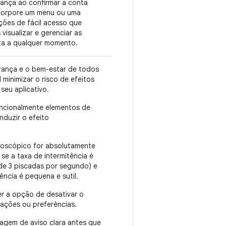
iança ao confirmar a conta
incorpore um menu ou uma
ções de fácil acesso que
 visualizar e gerenciar as
ta a qualquer momento.
urança e o bem-estar de todos
l minimizar o risco de efeitos
seu aplicativo.
tencionalmente elementos de
nduzir o efeito
oboscópico for absolutamente
 se a taxa de intermitência é
de 3 piscadas por segundo) e
ência é pequena e sutil.
er a opção de desativar o
rações ou preferências.
agem de aviso clara antes que