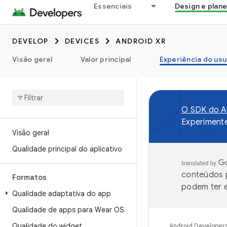
Essenciais
Design e plan
DEVELOP
DEVICES
ANDROID XR
Visão geral
Valor principal
Experiência do usu
O SDK do An
Experiment
Visão geral
Qualidade principal do aplicativo
conteúdos p
Formatos
podem ter e
Qualidade adaptativa do app
Qualidade de apps para Wear OS
Qualidade do widget
Android Developer