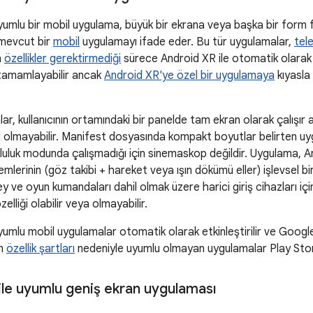
uyumlu bir mobil uygulama, büyük bir ekrana veya başka bir form
 mevcut bir
mobil
uygulamayı ifade eder. Bu tür uygulamalar,
tel
n
özellikler gerektirmediği
sürece Android XR ile otomatik olarak u
 tamamlayabilir ancak
Android XR'ye özel bir uygulamaya
kıyasla 
ar, kullanıcının ortamındaki bir panelde tam ekran olarak çalışı
 olmayabilir. Manifest dosyasında kompakt boyutlar belirten uyg
uluk modunda çalışmadığı için sinemaskop değildir. Uygulama, 
emlerinin (göz takibi + hareket veya ışın dökümü eller) işlevsel bi
 ve oyun kumandaları dahil olmak üzere harici giriş cihazları iç
lliği olabilir veya olmayabilir.
yumlu mobil uygulamalar otomatik olarak etkinleştirilir ve Google P
en
özellik şartları
nedeniyle uyumlu olmayan uygulamalar Play Sto
ile uyumlu geniş ekran uygulaması