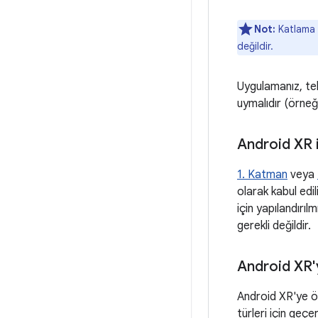
Not:
Katlama 
değildir.
Uygulamanız, tel
uymalıdır (örneğ
Android XR 
1. Katman
veya
olarak kabul edil
için yapılandırı
gerekli değildir.
Android XR'
Android XR'ye öz
türleri için geçe