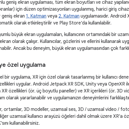
u geniş ekran uygulaması, tüm ekran boyutları ve cihaz yapılandı
kranlar) için düzen optimizasyonları uygulanmış, harici giriş cihaz
r geniş ekran
1. Katman
veya
2. Katman
uygulamasıdır. Android X
atik olarak etkinleştirilir ve Play Store'da kullanılabilir.
yumlu büyük ekran uygulamaları, kullanıcının ortamındaki bir uz
an olarak çalışır. Kullanıcılar, gözlerini ve ellerini kullanarak u
nabilir. Ancak bu deneyim, büyük ekran uygulamasından çok farkl
ye özel uygulama
l bir uygulama, XR için özel olarak tasarlanmış bir kullanıcı dene
ellikleri uygular. Android Jetpack XR SDK, Unity veya OpenXR il
XR özellikleri (ör. üç boyutlu paneller) ve XR içerikleri (ör. 3D vi
am olarak yararlanabilir ve uygulamanızın deneyimlerini farklılaştıra
, ortamlar, 3D modeller, uzamsal ses, 3D / uzamsal video / foto
diğer uzamsal kullanıcı arayüzü öğeleri dahil olmak üzere XR'a öz
nı kullanabilirsiniz.