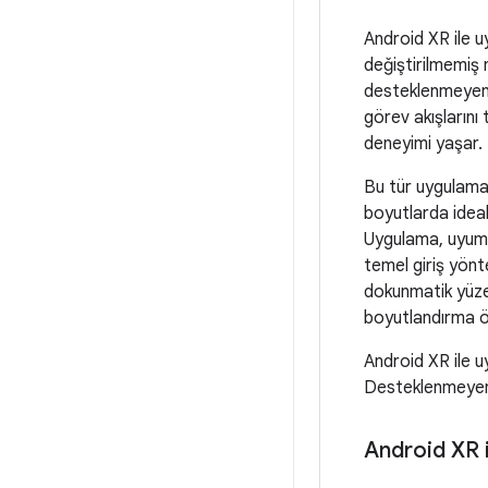
Android XR ile 
değiştirilmemiş
desteklenmeye
görev akışlarını
deneyimi yaşar.
Bu tür uygulamal
boyutlarda ideal
Uygulama, uyuml
temel giriş yönt
dokunmatik yüzey
boyutlandırma öze
Android XR ile u
Desteklenmey
Android XR 