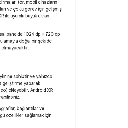
rmaları (ör. mobil cihazların
ları ve çoklu görev için gelişmiş
R ile uyumlu büyük ekran
amsal panelde 1024 dp × 720 dp
ygulamayla doğal bir şekilde
ı olmayacaktır.
yimine sahiptir ve yalnızca
e geliştirme yaparak
deo) ekleyebilir, Android XR
bilirsiniz.
ğraflar, bağlantılar ve
gü özellikler sağlamak için