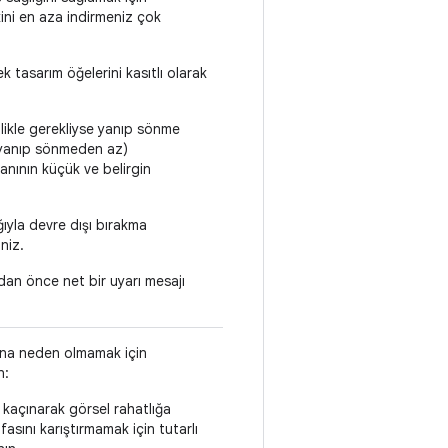
kini en aza indirmeniz çok
 tasarım öğelerini kasıtlı olarak
nlikle gerekliyse yanıp sönme
 yanıp sönmeden az)
nının küçük ve belirgin
ığıyla devre dışı bırakma
niz.
dan önce net bir uyarı mesajı
ğına neden olmamak için
n:
kaçınarak görsel rahatlığa
afasını karıştırmamak için tutarlı