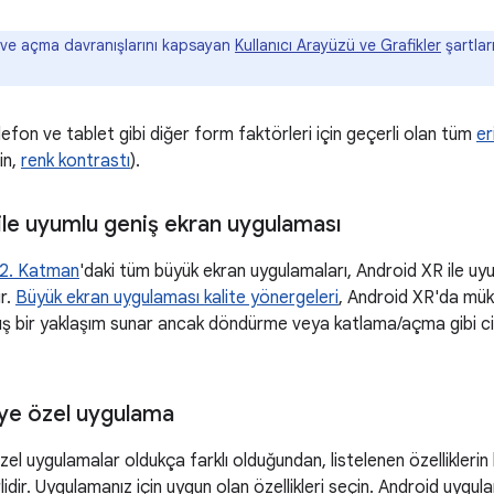
ve açma davranışlarını kapsayan
Kullanıcı Arayüzü ve Grafikler
şartlar
efon ve tablet gibi diğer form faktörleri için geçerli olan tüm
er
in,
renk kontrastı
).
ile uyumlu geniş ekran uygulaması
2. Katman
'daki tüm büyük ekran uygulamaları, Android XR ile u
ir.
Büyük ekran uygulaması kalite yönergeleri
, Android XR'da mü
lmış bir yaklaşım sunar ancak döndürme veya katlama/açma gibi cih
ye özel uygulama
el uygulamalar oldukça farklı olduğundan, listelenen özelliklerin b
rlidir. Uygulamanız için uygun olan özellikleri seçin. Android uygul