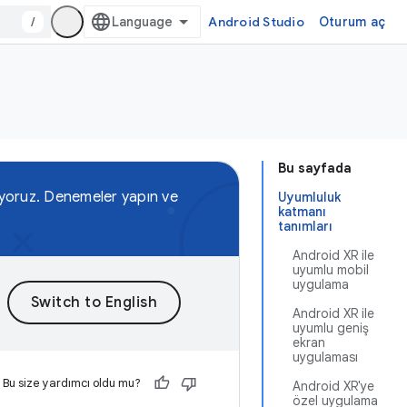
/
Android Studio
Oturum aç
Bu sayfada
kliyoruz. Denemeler yapın ve
Uyumluluk
katmanı
tanımları
Android XR ile
uyumlu mobil
uygulama
Android XR ile
uyumlu geniş
ekran
uygulaması
Bu size yardımcı oldu mu?
Android XR'ye
özel uygulama