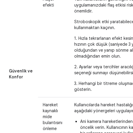
efekti
uygulamanızdaki flaş etkisi ris
önemlidir.
Stroboskopik etki yaratabilecek
kullanmaktan kaçının.
1. Hızla tekrarlanan efekt kesi
hızının çok düşük (saniyede 3
olduğundan ve yanıp sönme ala
olmadığından emin olun.
2. Ayarlar veya tercihler aracıl
Güvenlik ve
seçeneği sunmayı düşünebilirsi
Konfor
3. Herhangi bir titreme oluşma
gösterin.
Hareket
Kullanıcılarda hareket hastalı
kaynaklı
aşağıdaki yönergeleri uygulayı
mide
Ani kamera hareketlerinden 
bulantısını
öncelik verin. Kullanıcının k
önleme