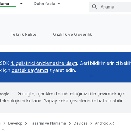
nlama
Daha fazla
Teknik kalite
Gizlilik ve Güvenlik
 SDK
4. geliştirici önizlemesine ulaştı
. Geri bildirimlerinizi be
k için
destek sayfamızı
ziyaret edin.
Google, içerikleri tercih ettiğiniz dile çevirmek için
eknolojisini kullanır. Yapay zeka çevirilerinde hata olabilir.
s
Develop
Tasarım ve Planlama
Devices
Android XR
yimi