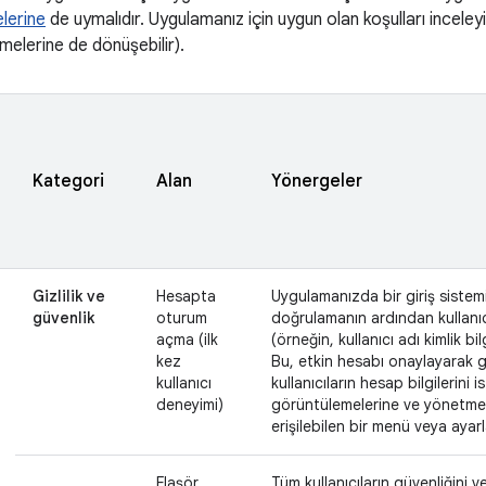
lerine
de uymalıdır. Uygulamanız için uygun olan koşulları inceley
emelerine de dönüşebilir).
Kategori
Alan
Yönergeler
Gizlilik ve
Hesapta
Uygulamanızda bir giriş sistemi 
güvenlik
oturum
doğrulamanın ardından kullanıcını
açma (ilk
(örneğin, kullanıcı adı kimlik bil
kez
Bu, etkin hesabı onaylayarak g
kullanıcı
kullanıcıların hesap bilgilerini 
deneyimi)
görüntülemelerine ve yönetmel
erişilebilen bir menü veya ayarl
Flaşör
Tüm kullanıcıların güvenliğini v