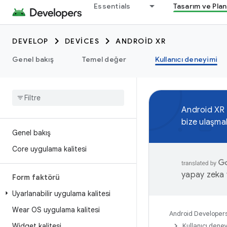
Essentials
Tasarım ve Pla
DEVELOP
DEVICES
ANDROID XR
Genel bakış
Temel değer
Kullanıcı deneyimi
Android XR
bize ulaşma
Genel bakış
Core uygulama kalitesi
yapay zeka t
Form faktörü
Uyarlanabilir uygulama kalitesi
Wear OS uygulama kalitesi
Android Developer
Widget kalitesi
Kullanıcı dene