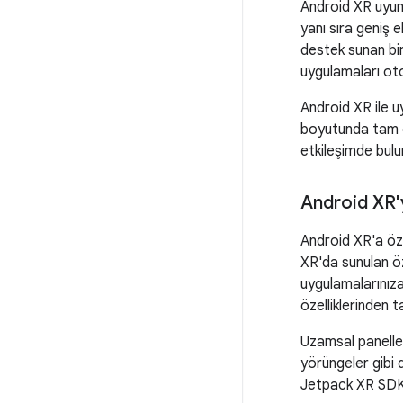
Android XR uyuml
yanı sıra geniş e
destek sunan bi
uygulamaları otom
Android XR ile u
boyutunda tam ekr
etkileşimde bulu
Android XR'
Android XR'a öze
XR'da sunulan öz
uygulamalarınıza 
özelliklerinden t
Uzamsal paneller
yörüngeler gibi 
Jetpack XR SDK'sı