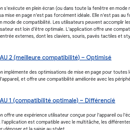
on s'exécute en plein écran (ou dans toute la fenêtre en mode m
 sa mise en page n'est pas forcément idéale. Elle n'est pas au 
n mode de compatibilité. Les utilisateurs peuvent accomplir le
lisateur est loin d'être optimale. L'application offre une compat
entrée externes, dont les claviers, souris, pavés tactiles et sty
AU 2 (meilleure compatibilité) – Optimisé
on implémente des optimisations de mise en page pour toutes le
'appareil, et offre une compatibilité améliorée avec les périph
AU 1 (compatibilité optimale) – Différencié
n offre une expérience utilisateur conçue pour l'appareil ou l'éc
l'application est compatible avec le multitâche, les différente
ser-déposer et la saisie au stylet.