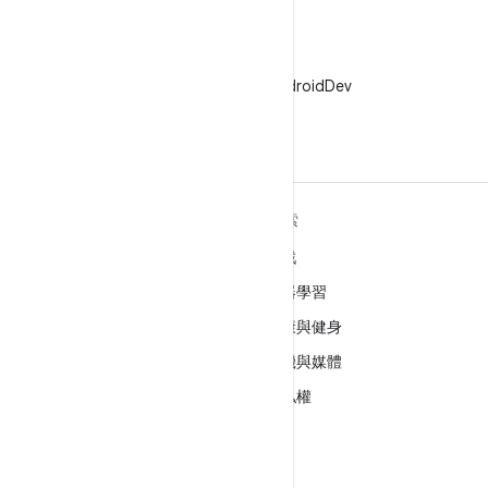
X
在 X 中追蹤 @AndroidDev
深入瞭解 ANDROID
探索
Android
遊戲
企業專用 Android
機器學習
安全性
健康與健身
原始碼
相機與媒體
新聞
隱私權
網誌
5G
Podcast