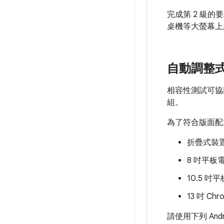
完成第 2 級的
桌機等大螢幕上
自動調整
相容性測試可協
組。
為了符合版面配
折疊式裝置 (
8 吋平板電腦
10.5 吋平
13 吋 Chr
請使用下列 And