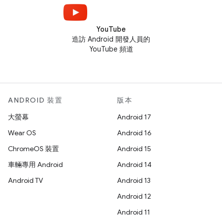
YouTube
造訪 Android 開發人員的
YouTube 頻道
ANDROID 裝置
版本
大螢幕
Android 17
Wear OS
Android 16
ChromeOS 裝置
Android 15
車輛專用 Android
Android 14
Android TV
Android 13
Android 12
Android 11