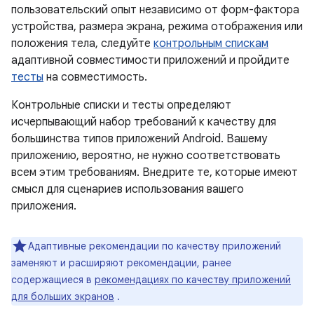
пользовательский опыт независимо от форм-фактора
устройства, размера экрана, режима отображения или
положения тела, следуйте
контрольным спискам
адаптивной совместимости приложений и пройдите
тесты
на совместимость.
Контрольные списки и тесты определяют
исчерпывающий набор требований к качеству для
большинства типов приложений Android. Вашему
приложению, вероятно, не нужно соответствовать
всем этим требованиям. Внедрите те, которые имеют
смысл для сценариев использования вашего
приложения.
Адаптивные рекомендации по качеству приложений
заменяют и расширяют рекомендации, ранее
содержащиеся в
рекомендациях по качеству приложений
для больших экранов
.