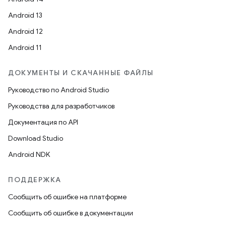
Android 13
Android 12
Android 11
ДОКУМЕНТЫ И СКАЧАННЫЕ ФАЙЛЫ
Руководство по Android Studio
Руководства для разработчиков
Документация по API
Download Studio
Android NDK
ПОДДЕРЖКА
Сообщить об ошибке на платформе
Сообщить об ошибке в документации