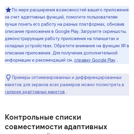
По мере расширения возможностей вашего приложения
за счет адаптивных функций, помогите пользователям
лучше понять его работу на разных платформах, обновив
описание приложения в Google Play. Загрузите скриншоты,
демонстрирующие работу приложения на планшетах и ​​
складных устройствах. Обратите внимание на функции XR в
описании приложения. Для получения дополнительной
информации и рекомендаций см.
справку Google Play
.
Примеры оптимизированных и дифференцированных
макетов для экранов всех размеров можно посмотреть в
галерее адаптивных макетов
.
Контрольные списки
совместимости адаптивных