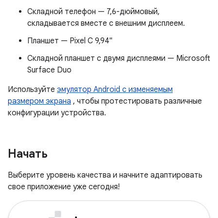
Складной телефон — 7,6-дюймовый,
складывается вместе с внешним дисплеем.
Планшет — Pixel C 9,94"
Складной планшет с двумя дисплеями — Microsoft
Surface Duo
Используйте
эмулятор Android с изменяемым
размером экрана
, чтобы протестировать различные
конфигурации устройства.
Начать
Выберите уровень качества и начните адаптировать
свое приложение уже сегодня!