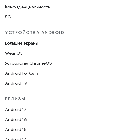
Конфиденциальность
5G
УСТРОЙСТВА ANDROID
Большие экраны
Wear OS
Устройства ChromeOS
Android for Cars
Android TV
РЕЛИЗЫ
Android 17
Android 16
Android 15
Android 14