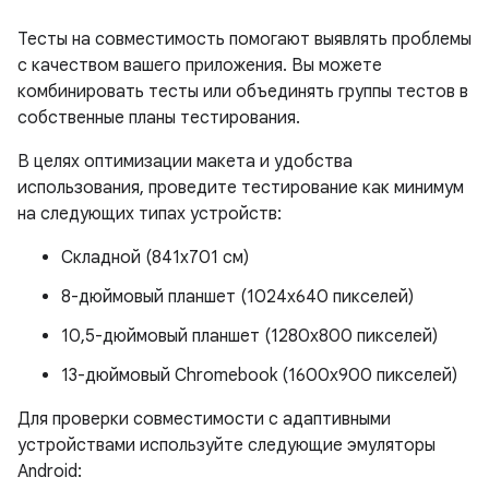
Тесты на совместимость помогают выявлять проблемы
с качеством вашего приложения. Вы можете
комбинировать тесты или объединять группы тестов в
собственные планы тестирования.
В целях оптимизации макета и удобства
использования, проведите тестирование как минимум
на следующих типах устройств:
Складной (841x701 см)
8-дюймовый планшет (1024x640 пикселей)
10,5-дюймовый планшет (1280x800 пикселей)
13-дюймовый Chromebook (1600x900 пикселей)
Для проверки совместимости с адаптивными
устройствами используйте следующие эмуляторы
Android: