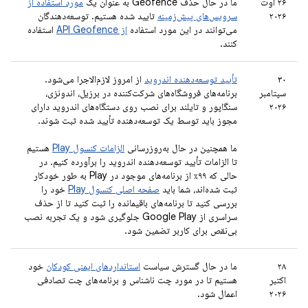
۲۶ اوت
ما در حال حذف Geofence به عنوان یک
مورد استفاده از
۲۰۲۶
سرویس‌های پیش‌زمینه
تایید شده هستیم. توسعه‌دهندگان
می‌توانند در این مورد استفاده
از API Geofence
استفاده
کنند.
۳۰
تأیید توسعه‌دهنده اندروید
از امروز لازم‌الاجرا می‌شود.
سپتامبر
برنامه‌های فروشگاه‌های شرکت‌کننده در برزیل، اندونزی،
۲۰۲۶
سنگاپور و تایلند برای نصب روی دستگاه‌های اندروید دارای
مجوز باید توسط یک توسعه‌دهنده تأیید شده ثبت شوند.
ما همچنین در حال به‌روزرسانی
الزامات کنسول Play
هستیم
تا الزامات تأیید توسعه‌دهنده اندروید را برآورده کنیم. در
حالی که ۹۹٪ از برنامه‌های موجود در Play به طور خودکار
ثبت شده‌اند، شما باید
صفحه اصلی کنسول Play
خود را
بررسی کنید تا برنامه‌های باقیمانده را ثبت کنید تا از حذف
سراسری از Google Play جلوگیری شود و یک تجربه نصب
بی‌نقص برای کاربر تضمین شود.
۲۸
ما در حال گسترش سیاست
استانداردهای ایمنی کودکان
خود
اکتبر
هستیم تا در مورد چت ناشناس و برنامه‌های چت تصادفی
۲۰۲۶
اعمال شود.