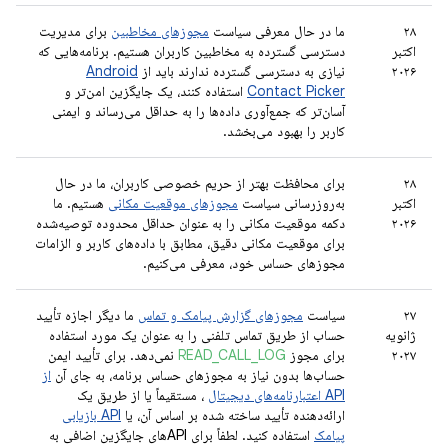
۲۸
ما در حال معرفی سیاست
مجوزهای مخاطبین
برای مدیریت
اکتبر
دسترسی گسترده به مخاطبین کاربران هستیم. برنامه‌هایی که
۲۰۲۶
نیازی به دسترسی گسترده ندارند باید از
Android
Contact Picker
استفاده کنند، یک جایگزین امن‌تر و
آسان‌تر که جمع‌آوری داده‌ها را به حداقل می‌رساند و ایمنی
کاربر را بهبود می‌بخشد.
۲۸
برای محافظت بهتر از حریم خصوصی کاربران، ما در حال
اکتبر
به‌روزرسانی سیاست
مجوزهای موقعیت مکانی
هستیم. ما
۲۰۲۶
دکمه موقعیت مکانی را به عنوان حداقل محدوده توصیه‌شده
برای موقعیت مکانی دقیق، مطابق با داده‌های کاربر و الزامات
مجوزهای حساس خود، معرفی می‌کنیم.
۲۷
سیاست
مجوزهای گزارش پیامک و تماس
ما دیگر اجازه تأیید
ژانویه
حساب از طریق تماس تلفنی را به عنوان یک مورد استفاده
۲۰۲۷
برای مجوز
READ_CALL_LOG
نمی‌دهد. برای تأیید ایمن
حساب‌ها بدون نیاز به مجوزهای حساس برنامه، به جای آن
از
API اعتبارنامه‌های دیجیتال
، مستقیماً یا از طریق یک
ارائه‌دهنده تأیید ساخته شده بر اساس آن، یا
API بازیابی
پیامک
استفاده کنید. لطفاً برای APIهای جایگزین اضافی به