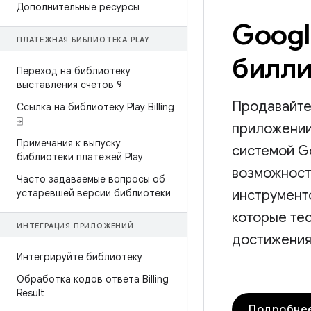
Дополнительные ресурсы
Googl
ПЛАТЕЖНАЯ БИБЛИОТЕКА PLAY
билли
Переход на библиотеку
выставления счетов 9
Продавайте
Ссылка на библиотеку Play Billing
⍈
приложении
Примечания к выпуску
системой Go
библиотеки платежей Play
возможност
Часто задаваемые вопросы об
устаревшей версии библиотеки
инструмент
которые тес
ИНТЕГРАЦИЯ ПРИЛОЖЕНИЙ
достижения
Интегрируйте библиотеку
Обработка кодов ответа Billing
Result
Подробне