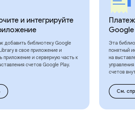
чите и интегрируйте
Платеж
риложение
Google 
ак добавить библиотеку Google
Эта библио
g Library в свое приложение и
понятный и
ь приложение и серверную часть к
на выставл
ставления счетов Google Play.
управления
счетов вну
ь
См. сп