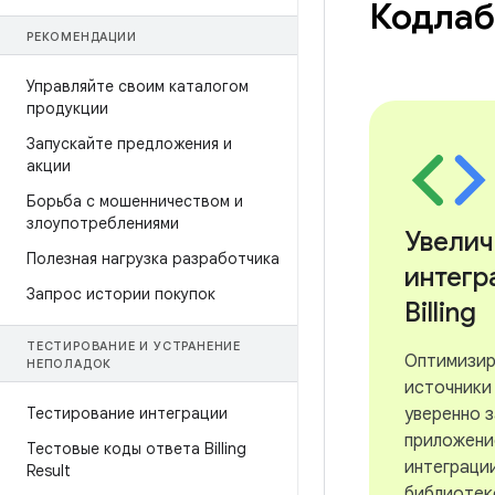
Кодла
РЕКОМЕНДАЦИИ
Управляйте своим каталогом
продукции
Запускайте предложения и
акции
Борьба с мошенничеством и
злоупотреблениями
Увелич
Полезная нагрузка разработчика
интегр
Запрос истории покупок
Billing
ТЕСТИРОВАНИЕ И УСТРАНЕНИЕ
Оптимизир
НЕПОЛАДОК
источники
Тестирование интеграции
уверенно 
приложени
Тестовые коды ответа Billing
интеграци
Result
библиотекой