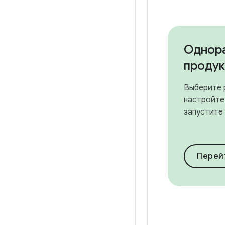
Однор
продук
Выберите 
настройте
запустите 
Перейт