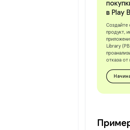
покупк
в Play B
Создайте 
продукт, 
приложение 
Library (PB
проанализ
отказа от 
Начин
Приме