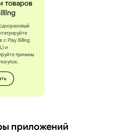
и товаров
illing
одноразовый
интегрируйте
с Play Billing
L) и
ируйте причины
покупок.
ать
ры приложений