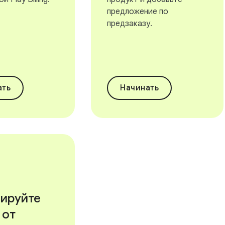
предложение по
предзаказу.
ать
Начинать
ируйте
 от