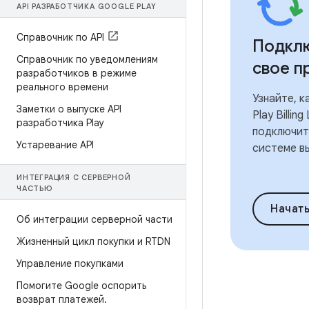
API РАЗРАБОТЧИКА GOOGLE PLAY
Справочник по API
Подклю
Справочник по уведомлениям
свое п
разработчиков в режиме
реального времени
Узнайте, к
Заметки о выпуске API
Play Billin
разработчика Play
подключит
Устаревание API
системе вы
ИНТЕГРАЦИЯ С СЕРВЕРНОЙ
ЧАСТЬЮ
Начат
Об интеграции серверной части
Жизненный цикл покупки и RTDN
Управление покупками
Помогите Google оспорить
возврат платежей
.