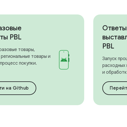
азовые
Ответы
ты PBL
выстав
PBL
разовые товары,
 региональные товары и
Запуск про
процесс покупки.
расходных 
и обработка
и на Github
Перейт