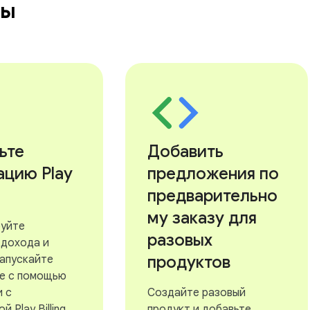
бы
ьте
Добавить
ацию Play
предложения по
предварительно
му заказу для
уйте
разовых
 дохода и
продуктов
запускайте
е с помощью
и с
Создайте разовый
 Play Billing.
продукт и добавьте