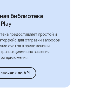
ная библиотека
Play
тека предоставляет простой и
нтерфейс для отправки запросов
ение счетов в приложении и
 транзакциями выставления
три приложения.
равочник по API