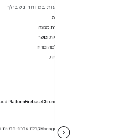
מידע נוסף על ANDROID
הצעות במיוחד בשבילך
Android
גיימינג
Android for Enterprise
למידת מכונה
אבטחה
בריאות וכושר
מקור
מצלמה ומדיה
חדשות
פרטיות
בלוג
5G
פודקאסטים
oud Platform
Firebase
Chrome
Android
פרטיות
רישיון
הנחיות מיתוג
Manage cookies
קבלת עדכוני חדשות וט