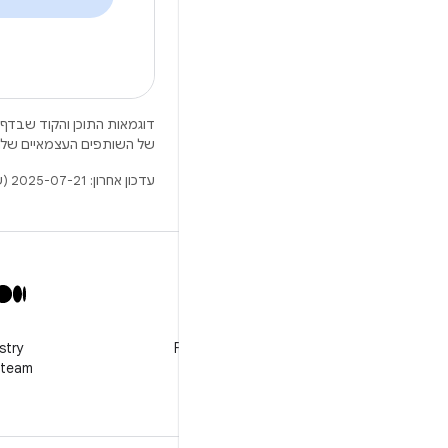
דוגמאות התוכן והקוד שבדף 
של השותפים העצמאיים שלה
עדכון אחרון: 2025-07-21 (שעון UTC).
X
stry
Follow @GooglePlayBiz for
 team
news and support