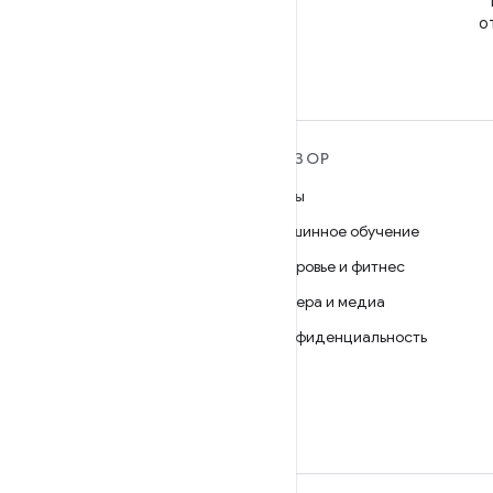
Подпишитесь на
@GooglePlayBiz, чтобы
о
получать новости и
поддержку.
ПОДРОБНЕЕ ОБ ОС
ОБЗОР
ANDROID
Игры
Android
Машинное обучение
Android for Enterprise
Здоровье и фитнес
Безопасность
Камера и медиа
Исходный код
Конфиденциальность
Новости
5G
Блог
Подкасты