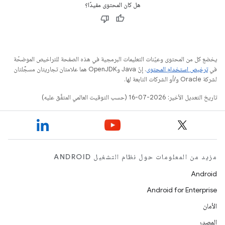
هل كان المحتوى مفيدًا؟
يخضع كل من المحتوى وعيّنات التعليمات البرمجية في هذه الصفحة للتراخيص الموضحّة
في
ترخيص استخدام المحتوى
. إنّ Java وOpenJDK هما علامتان تجاريتان مسجَّلتان
لشركة Oracle و/أو الشركات التابعة لها.
تاريخ التعديل الأخير: 2026-07-16 (حسب التوقيت العالمي المتفَّق عليه)
مزيد من المعلومات حول نظام التشغيل ANDROID
Android
Android for Enterprise
الأمان
المصدر