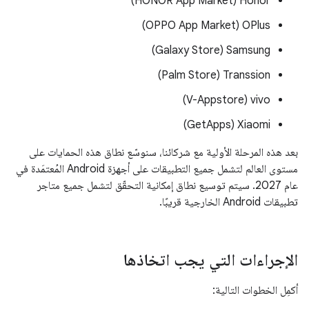
‫Honor ‏(HONOR App Market)
‫OPlus ‏(OPPO App Market)
‫Samsung ‏(Galaxy Store)
‫Transsion ‏(Palm Store)
‫vivo ‏(V-Appstore)
‫Xiaomi ‏(GetApps)
بعد هذه المرحلة الأولية مع شركائنا، سنوسّع نطاق هذه الحمايات على
مستوى العالم لتشمل جميع التطبيقات على أجهزة Android المُعتمَدة في
عام 2027. سيتم توسيع نطاق إمكانية التحقّق لتشمل جميع متاجر
تطبيقات Android الخارجية قريبًا.
الإجراءات التي يجب اتخاذها
أكمِل الخطوات التالية: