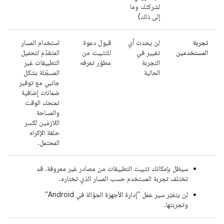
لشركتك وما
إلى ذلك)
تجربة
لن يحدث أي
قبول دعوة
استخدام المسار
المستخدمين
تغيير في
للتثبيت من
المتقدّم لتحميل
التجربة
مطوّر تعرفه
التطبيقات غير
الحالية
المسجّلة بشكل
جانبي مع توفير
ضمانات إضافية
تمنحك الوقت
والمساحة
اللازمَين لكسر
حلقة الإكراه
المحتمل.
سيظل بإمكانك تثبيت التطبيقات من مصادر غير معروفة. قد
تختلف تجربة المستخدم حسب المسار الذي تختاره.
لن يتغيّر سير عمل "إدارة الأجهزة الجوّالة في Android"
وتجربتها.