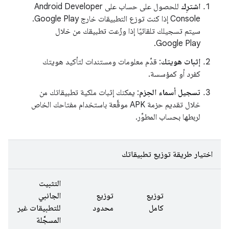
اشترِك
للحصول على حساب على Android Developer
Console إذا كنت توزع التطبيقات خارج Google Play.
سيتم تسجيلك تلقائيًا إذا وزّعت تطبيقك من خلال
Google Play.
إثبات هويتك
: قدِّم معلومات ومستندات لتأكيد هويتك
كفرد أو كمؤسسة.
تسجيل أسماء الحِزم
: يمكنك إثبات ملكية تطبيقاتك من
خلال تقديم حزمة APK موقَّعة باستخدام مفتاحك الخاص
لربطها بحساب المطوِّر.
اختيار طريقة توزيع تطبيقاتك
التثبيت
توزيع
توزيع
الجانبي
كامل
محدود
للتطبيقات غير
المسجَّلة