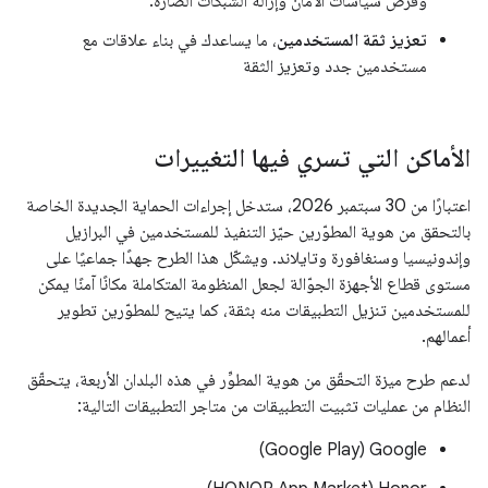
وفرض سياسات الأمان وإزالة الشبكات الضارة.
تعزيز ثقة المستخدمين
، ما يساعدك في بناء علاقات مع
مستخدمين جدد وتعزيز الثقة
الأماكن التي تسري فيها التغييرات
اعتبارًا من 30 سبتمبر 2026، ستدخل إجراءات الحماية الجديدة الخاصة
بالتحقق من هوية المطوّرين حيّز التنفيذ للمستخدمين في البرازيل
وإندونيسيا وسنغافورة وتايلاند. ويشكّل هذا الطرح جهدًا جماعيًا على
مستوى قطاع الأجهزة الجوّالة لجعل المنظومة المتكاملة مكانًا آمنًا يمكن
للمستخدمين تنزيل التطبيقات منه بثقة، كما يتيح للمطوّرين تطوير
أعمالهم.
لدعم طرح ميزة التحقّق من هوية المطوِّر في هذه البلدان الأربعة، يتحقّق
النظام من عمليات تثبيت التطبيقات من متاجر التطبيقات التالية:
‫Google ‏(Google Play)