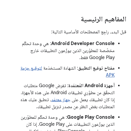
المفاهيم الرئيسية
قبل البدء، راجِع المصطلحات الأساسية التالية:
‫Android Developer Console
: هي وحدة تحكّم
مخصّصة للمطوّرين الذين يوزّعون التطبيقات خارج
Google Play فقط.
مفتاح توقيع التطبيق
: الشهادة المستخدَمة
لتوقيع حزمة
APK
أجهزة Android المُعتمَدة
: تفرض Google متطلبات
التحقّق من مطوّري تطبيقات Android على هذه الأجهزة.
إذا كان تطبيقك يعمل على
جهاز معتمَد
، تنطبق عليك هذه
المتطلبات بغض النظر عن مصدر تنزيل تطبيقك.
Google Play Console
: هي وحدة تحكّم للمطوّرين
الذين يوزّعون التطبيقات على Google Play. إذا كان