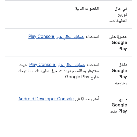
في حال
الخطوات التالية
توزيع
التطبيقات
...
حصريًا على
استخدام
حسابك الحالي على Play Console
Google
Play
داخل
استخدِم
حسابك الحالي على Play Console
، حيث
Google
ستتوفّر وظائف جديدة لتسجيل تطبيقاتك ومفاتيحك
Play
خارج Google Play.
وخارجه
خارج
أنشئ حسابًا في
Android Developer Console
.
Google
Play فقط