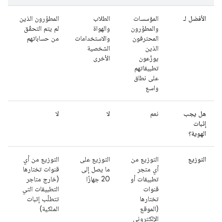
الأفضل لـ
المؤسسات
الطلاب
المطوّرون الذين
والمطوّرون
والهواة
لم يتم التحقّق
المحترفون
والاستخدامات
من حساباتهم
الذين
الشخصية
يوزّعون
الأخرى
تطبيقاتهم
على نطاق
واسع
هل يجب
نعم
لا
لا
إثبات
الهوية؟
التوزيع
التوزيع من
التوزيع على
التوزيع من أي
أي متجر
ما يصل إلى
قنوات تختارها
تطبيقات أو
20 جهازًا
(خارج متاجر
قنوات
التطبيقات التي
تختارها
تتطلّب إثبات
(الموقع
الملكية)
الإلكتروني