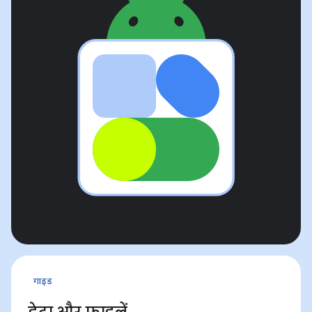
गाइड
डेटा और फ़ाइलें