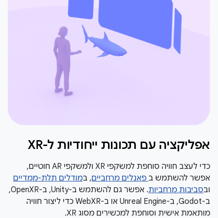
אפליקציה עם תכונות ייחודיות ל-XR
כדי לעצב חוויה סוחפת למשקפי XR ולמשקפי AR חוטיים,
אפשר להשתמש ב
פאנלים מרחביים
, ב
מודלים תלת-ממדיים
וב
סביבות מרחביות
. אפשר גם להשתמש ב-Unity, ב-OpenXR,
ב-Godot, ב-Unreal Engine או ב-WebXR כדי ליצור חוויה
מותאמת אישית וסוחפת למכשירים מסוג XR.