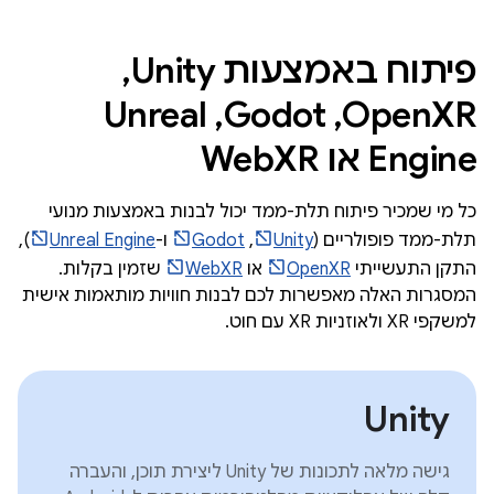
פיתוח באמצעות Unity,‏
OpenXR,‏ Godot,‏ Unreal
Engine או WebXR
כל מי שמכיר פיתוח תלת-ממד יכול לבנות באמצעות מנועי
תלת-ממד פופולריים (
Unity
,‏
Godot
ו-
Unreal Engine
),
התקן התעשייתי
OpenXR
או
WebXR
שזמין בקלות.
המסגרות האלה מאפשרות לכם לבנות חוויות מותאמות אישית
למשקפי XR ולאוזניות XR עם חוט.
Unity
גישה מלאה לתכונות של Unity ליצירת תוכן, והעברה