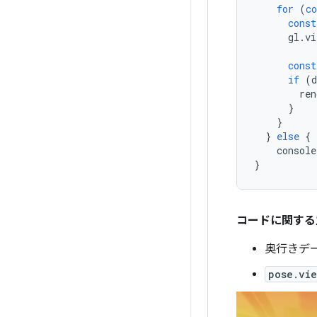
for
(
co
const
gl
.
vi
const
if
(
d
ren
}
}
}
else
{
console
}
コードに関する
奥行きデ
pose.vie