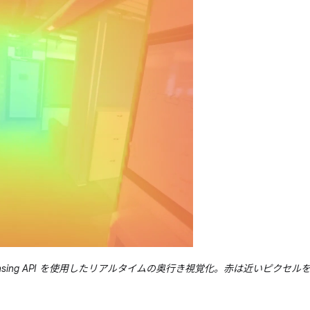
th Sensing API を使用したリアルタイムの奥行き視覚化。赤は近いピ