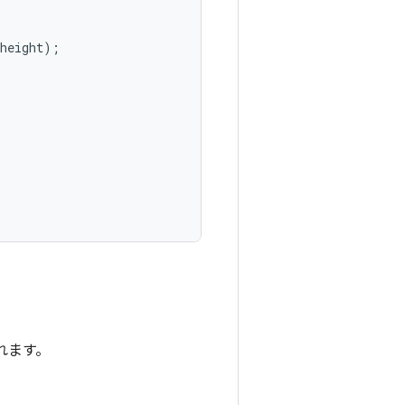
height
);
。
されます。