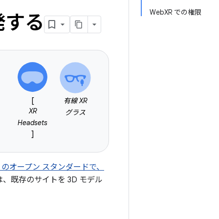
WebXR での権限
開発する
[
有線 XR
XR
グラス
Headsets
]
W3C のオープン スタンダードで、
、既存のサイトを 3D モデル