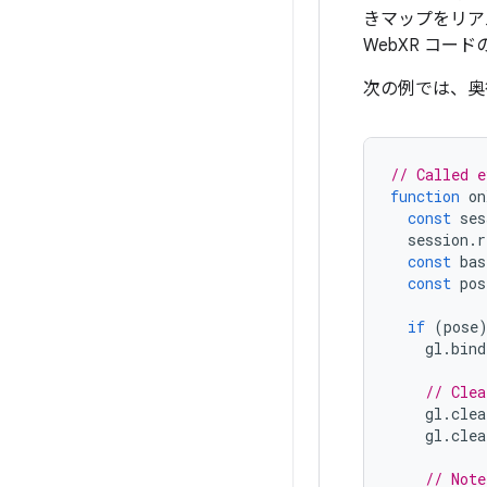
きマップをリア
WebXR コ
次の例では、奥
// Called e
function
on
const
ses
session
.
r
const
bas
const
pos
if
(
pose
gl
.
bind
// Clea
gl
.
clea
gl
.
clea
// Note