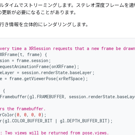
ルタイムでストリーミングします。ステレオ深度フレームを適
ードの更新が必要になることがあります。
行き情報を立体的にレンダリングします。
very time a XRSession requests that a new frame be draw
XRFrame
(
t
,
frame
)
{
sion
=
frame
.
session
;
equestAnimationFrame
(
onXRFrame
);
eLayer
=
session
.
renderState
.
baseLayer
;
e
=
frame
.
getViewerPose
(
xrRefSpace
);
)
{
Framebuffer
(
gl
.
FRAMEBUFFER
,
session
.
renderState
.
baseLay
rs the framebuffer.
rColor
(
0
,
0
,
0
,
0
);
r
(
gl
.
COLOR_BUFFER_BIT
|
gl
.
DEPTH_BUFFER_BIT
);
: Two views will be returned from pose.views.