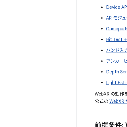
Device AP
AR モジ
Gamepa
Hit Tes
ハンド入
アンカー
Depth Sen
Light Est
WebXR の動作
公式の
WebXR
前提条件: 