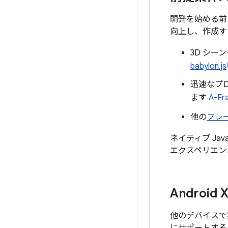
開発を始める前
向上し、作成す
3D シ
babylon.js
迅速なプロ
ます
A-Fr
他の
フレ
ネイティブ Jav
エクスペリエン
Androi
他のデバイスで実