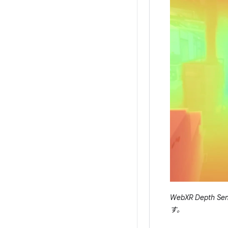
WebXR Dep
す。