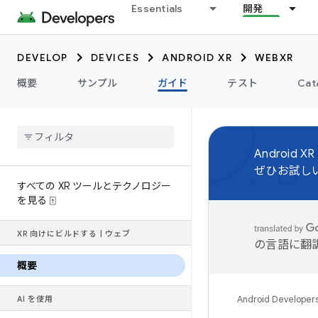
Essentials
開発
DEVELOP
DEVICES
ANDROID XR
WEBXR
概要
サンプル
ガイド
テスト
Cat
Android XR
ぜひお試し
すべての XR ツールとテクノロジー
を見る ⍐
XR 向けにビルドする
|
ウェブ
の言語に翻
概要
Android Developer
AI を使用