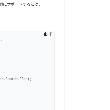
切にサポートするには、
n.
er
.
framebuffer
);