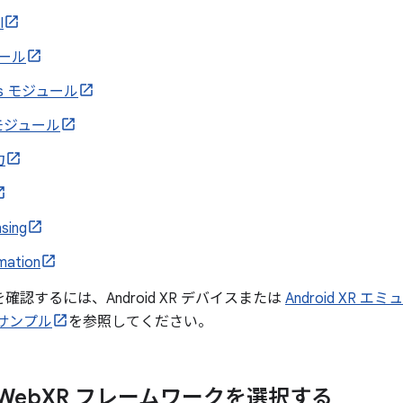
I
ュール
ds モジュール
t モジュール
力
sing
imation
を確認するには、Android XR デバイスまたは
Android XR エ
 サンプル
を参照してください。
Web
XR フレームワークを選択する