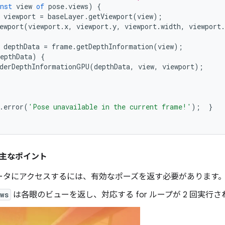
nst
view
of
pose
.
views
)
{
viewport
=
baseLayer
.
getViewport
(
view
);
ewport
(
viewport
.
x
,
viewport
.
y
,
viewport
.
width
,
viewport
.
depthData
=
frame
.
getDepthInformation
(
view
);
epthData
)
{
derDepthInformationGPU
(
depthData
,
view
,
viewport
);
.
error
(
'Pose unavailable in the current frame!'
);
}
主なポイント
ータにアクセスするには、有効なポーズを返す必要があります
ws
は各眼のビューを返し、対応する for ループが 2 回実行