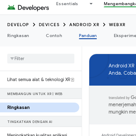
Essentials
Mengembangkan
DEVELOP
DEVICES
ANDROID XR
WEBXR
Ringkasan
Contoh
Panduan
Eksperim
Android XR
Anda. Coba 
Lihat semua alat & teknologi XR ⍐
MEMBANGUN UNTUK XR
|
WEB
menerjemahk
Ringkasan
mungkin me
TINGKATKAN DENGAN AI
Meningkatkan kualitas aplikasi
Android Developer