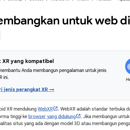
mbangkan untuk web di
 XR yang kompatibel
 membantu Anda membangun pengalaman untuk jenis
 ini.
H
i jenis perangkat XR →
oid XR mendukung
WebXR
. WebXR adalah standar terbuka d
rma tinggi ke
browser yang didukung
. Jika membangun untu
ualitas situs yang ada dengan model 3D atau membangun penga