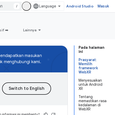
/
Android Studio
Masuk
if ➡️
Lainnya
Pada halaman
ini
 mendapatkan masukan
Prasyarat:
uk menghubungi kami.
Memilih
framework
WebXR
Menyesuaikan
untuk Android
XR
Tentang
memastikan rasa
kedalaman di
WebXR
 informasi ini membantu?