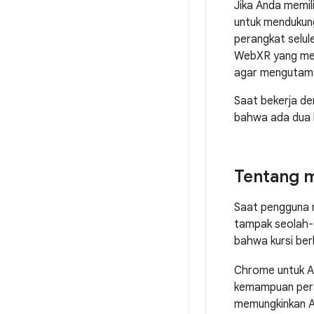
Jika Anda memil
untuk mendukun
perangkat selul
WebXR yang men
agar mengutam
Saat bekerja d
bahwa ada dua 
Tentang 
Saat pengguna m
tampak seolah-ol
bahwa kursi ber
Chrome untuk 
kemampuan peran
memungkinkan An