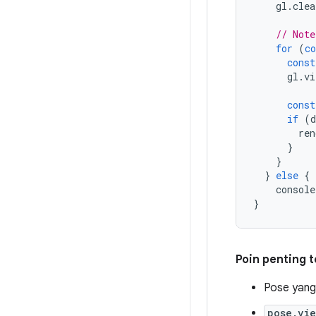
gl
.
clea
// Note
for
(
co
const
gl
.
vi
const
if
(
d
ren
}
}
}
else
{
console
}
Poin penting 
Pose yang
pose.vie