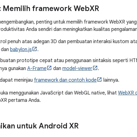
t: Memilih framework Web
XR
engembangkan, penting untuk memilih framework WebXR yang tep
oduktivitas Anda sendiri dan meningkatkan kualitas pengalama
trol penuh atas adegan 3D dan pembuatan interaksi kustom at
dan
babylon.js
.
buatan prototipe cepat atau penggunaan sintaksis seperti H
knya gunakan
A-Frame
dan
model-viewer
.
 dapat meninjau
framework dan contoh kode
lainnya.
 suka menggunakan JavaScript dan WebGL native, lihat
WebXR d
bXR pertama Anda.
ikan untuk Android XR