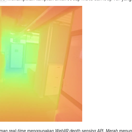
laman real-time menggunakan WebXR depth sensing API. Merah menunju