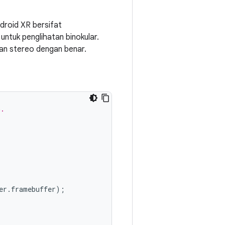
droid XR bersifat
ntuk penglihatan binokular.
n stereo dengan benar.
n.
er
.
framebuffer
);