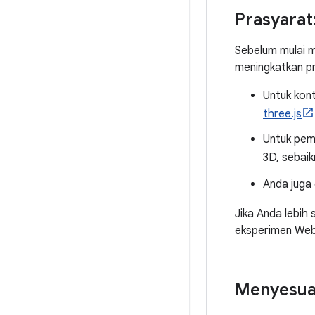
Prasyara
Sebelum mulai m
meningkatkan pr
Untuk kon
three.js
Untuk pem
3D, sebai
Anda juga
Jika Anda lebih
eksperimen We
Menyesua