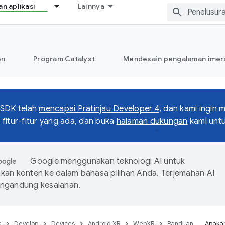
 aplikasi
Lainnya
en
Program Catalyst
Mendesain pengalaman imers
 SDK telah
mencapai Pratinjau Developer 4
, dan kami ingin
fitur-fitur yang ada, dan buka
halaman dukungan
kami unt
Google menggunakan teknologi AI untuk
an konten ke dalam bahasa pilihan Anda. Terjemahan AI
ngandung kesalahan.
s
Develop
Devices
Android XR
WebXR
Panduan
Apakah