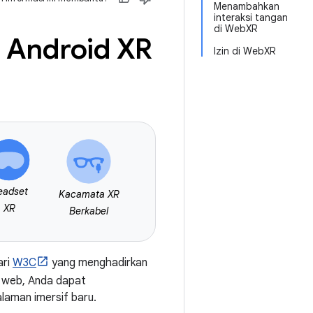
Menambahkan
interaksi tangan
di WebXR
 Android XR
Izin di WebXR
eadset
Kacamata XR
XR
Berkabel
ari
W3C
yang menghadirkan
k web, Anda dapat
laman imersif baru.