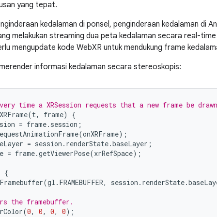
san yang tepat.
enginderaan kedalaman di ponsel, penginderaan kedalaman di An
ang melakukan streaming dua peta kedalaman secara real-time u
erlu mengupdate kode WebXR untuk mendukung frame kedalama
 merender informasi kedalaman secara stereoskopis:
very time a XRSession requests that a new frame be draw
XRFrame
(
t
,
frame
)
{
sion
=
frame
.
session
;
equestAnimationFrame
(
onXRFrame
);
eLayer
=
session
.
renderState
.
baseLayer
;
e
=
frame
.
getViewerPose
(
xrRefSpace
);
)
{
Framebuffer
(
gl
.
FRAMEBUFFER
,
session
.
renderState
.
baseLay
rs the framebuffer.
rColor
(
0
,
0
,
0
,
0
);