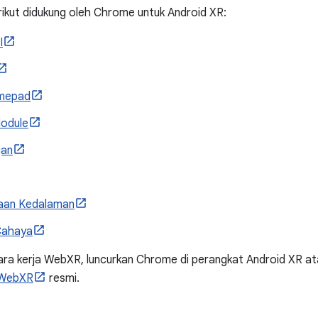
ikut didukung oleh Chrome untuk Android XR:
I
mepad
Module
gan
aan Kedalaman
Cahaya
ara kerja WebXR, luncurkan Chrome di perangkat Android XR a
 WebXR
resmi.