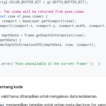
r
(
gl
.
COLOR_BUFFER_BIT
|
gl
.
DEPTH_BUFFER_BIT
);
: Two views will be returned from pose.views.
nst
view
of
pose
.
views
)
{
viewport
=
baseLayer
.
getViewport
(
view
);
ewport
(
viewport
.
x
,
viewport
.
y
,
viewport
.
width
,
viewport
.
depthData
=
frame
.
getDepthInformation
(
view
);
epthData
)
{
derDepthInformationGPU
(
depthData
,
view
,
viewport
);
.
error
(
'Pose unavailable in the current frame!'
);
}
tentang kode
 valid harus ditampilkan untuk mengakses data kedalaman.
ws
menampilkan tampilan untuk setiap mata dan loop for yang s