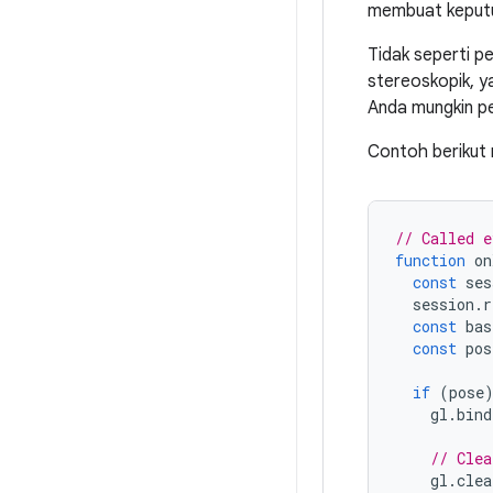
membuat keputu
Tidak seperti p
stereoskopik, y
Anda mungkin p
Contoh berikut
// Called e
function
on
const
ses
session
.
r
const
bas
const
pos
if
(
pose
gl
.
bind
// Clea
gl
.
clea