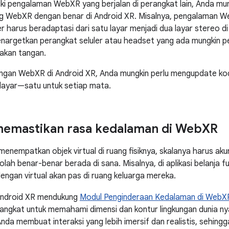
iki pengalaman WebXR yang berjalan di perangkat lain, Anda mu
g WebXR dengan benar di Android XR. Misalnya, pengalaman 
er harus beradaptasi dari satu layar menjadi dua layar stereo 
argetkan perangkat seluler atau headset yang ada mungkin pe
akan tangan.
engan WebXR di Android XR, Anda mungkin perlu mengupdate k
layar—satu untuk setiap mata.
memastikan rasa kedalaman di Web
XR
enempatkan objek virtual di ruang fisiknya, skalanya harus aku
ah benar-benar berada di sana. Misalnya, di aplikasi belanja fu
lengan virtual akan pas di ruang keluarga mereka.
Android XR mendukung
Modul Penginderaan Kedalaman di WebX
gkat untuk memahami dimensi dan kontur lingkungan dunia nya
da membuat interaksi yang lebih imersif dan realistis, sehi