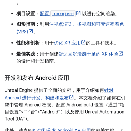
。
项目设置
：
配置
.uproject
以进行空间渲染。
图形指南
：利用
注视点渲染、多视图和可变速率着色
(VRS)
。
性能和剖析
：用于
优化 XR 应用
的工具和技术。
最佳实践
：用于创建
舒适且沉浸感十足的 XR 体验
的设计和开发指南。
开发和发布 Android 应用
Unreal Engine 提供了全面的文档，用于介绍如何
针对
Android 进行开发、构建和发布
。本文档介绍了如何在引
擎中管理 Android 权限、配置 Android build 设置（通过“项
目设置”>“平台”>“Android”）以及使用 Unreal Automation
Tool (UAT)。
此外，请参阅
打包和分发 Android XR 应用
的相关文档，了