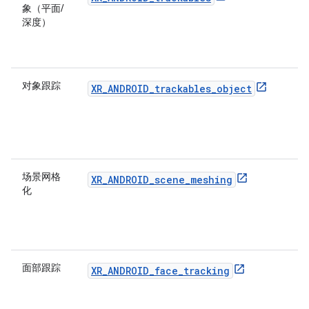
象（平面/
深度）
对象跟踪
XR_ANDROID_trackables_object
场景网格
XR_ANDROID_scene_meshing
化
面部跟踪
XR_ANDROID_face_tracking