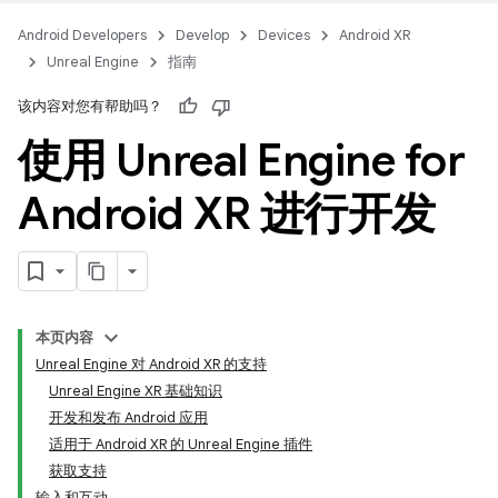
Android Developers
Develop
Devices
Android XR
Unreal Engine
指南
该内容对您有帮助吗？
使用 Unreal Engine for
Android XR 进行开发
本页内容
Unreal Engine 对 Android XR 的支持
Unreal Engine XR 基础知识
开发和发布 Android 应用
适用于 Android XR 的 Unreal Engine 插件
获取支持
输入和互动