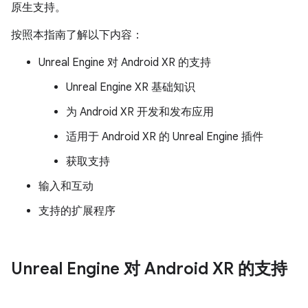
原生支持。
按照本指南了解以下内容：
Unreal Engine 对 Android XR 的支持
Unreal Engine XR 基础知识
为 Android XR 开发和发布应用
适用于 Android XR 的 Unreal Engine 插件
获取支持
输入和互动
支持的扩展程序
Unreal Engine 对 Android XR 的支持