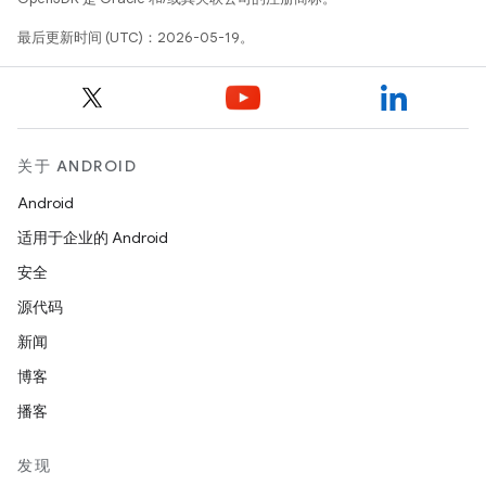
最后更新时间 (UTC)：2026-05-19。
关于 ANDROID
Android
适用于企业的 Android
安全
源代码
新闻
博客
播客
发现