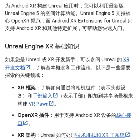
为 Android XR 构建 Unreal 应用时，您可以利用最新版
Unreal Engine 5 的空间计算功能。Unreal Engine 5 支持核
心 OpenXR 规范，而 Android XR Extensions for Unreal 则
支持 Android XR 和其他特定扩展，可帮助您快速入门。
Unreal Engine XR 基础知识
如果您是 Unreal 或 XR 开发新手，可以参阅 Unreal 的
XR
开发文档
，了解基本概念和工作流程。以下是一些需要
探索的关键领域：
XR 框架
：了解如何通过将相机组件（表示头戴设
备）和
手部输入
（表示手部）附加到共享场景根来
构建
VR Pawn
。
OpenXR 插件
：用于支持 Android XR 设备的
核心接
口
。
XR 架构
：Unreal 如何处理
技术堆栈和 XR 子系统