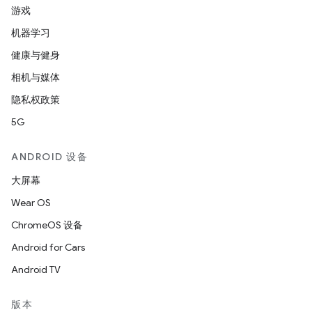
游戏
机器学习
健康与健身
相机与媒体
隐私权政策
5G
ANDROID 设备
大屏幕
Wear OS
ChromeOS 设备
Android for Cars
Android TV
版本