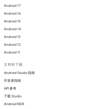
Android 17
Android 16
Android 15
Android 14
Android 13
Android 12
Android 11
文档和下载
Android Studio 指南
开发者指南
API 参考
下载 Studio
Android NDK